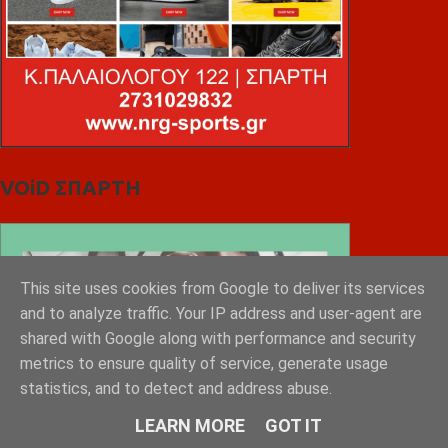
VOiD ΣΠΑΡΤΗ
This site uses cookies from Google to deliver its services
and to analyze traffic. Your IP address and user-agent are
shared with Google along with performance and security
metrics to ensure quality of service, generate usage
statistics, and to detect and address abuse.
LEARN MORE
GOT IT