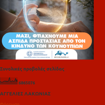
α
Συνολικές προβολές σελίδας
6
8
6
5
0
7
6
ΑΓΓΕΛΙΕΣ ΛΑΚΩΝΙΑΣ
Φόρτωση...