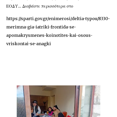
ΕΟΔΥ… Διαβάστε περισσότερα στο
https://sparti.gov.gr/enimerosi/deltia-typou/8330-
merimna-gia-iatriki-frontida-se-
apomakrysmenes-koinotites-kai-osous-
vriskontai-se-anagki