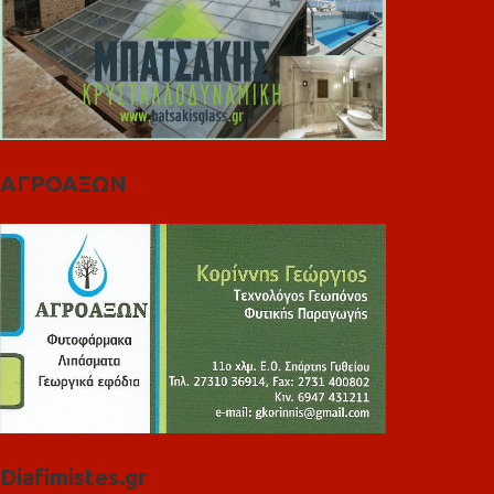
ΑΓΡΟΑΞΩΝ
Diafimistes.gr