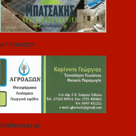
ΑΓΡΟΑΞΩΝ
Diafimistes.gr