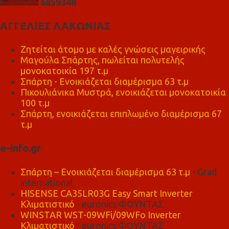
6
8
5
9
3
4
8
ΑΓΓΕΛΙΕΣ ΛΑΚΩΝΙΑΣ
Ζητείται άτομο με καλές γνώσεις μαγειρικής
Μαγούλα Σπάρτης, πωλείται πολυτελής
μονοκατοικία 197 τ.μ
Σπάρτη - Ενοικιάζεται διαμέρισμα 63 τ.μ
Πικουλιάνικα Μυστρά, ενοικιάζεται μονοκατοικία
100 τ.μ
Σπάρτη, ενοικιάζεται επιπλωμένο διαμέρισμα 67
τ.μ
e-info.gr
Σπάρτη – Ενοικιάζεται διαμέρισμα 63 τ.μ
- Grad
international
HISENSE CA35LR03G Easy Smart Inverter
Κλιματιστικό
- euronics ΦΟΥΝΤΑΣ
WINSTAR WST-09WFi/09WFo Inverter
Κλιματιστικό
- euronics ΦΟΥΝΤΑΣ