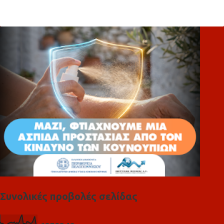
ό
λ
ι
α
Συνολικές προβολές σελίδας