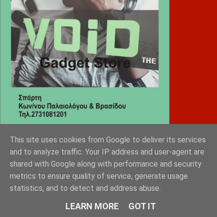
This site uses cookies from Google to deliver its services
Diafimistes.gr
and to analyze traffic. Your IP address and user-agent are
shared with Google along with performance and security
metrics to ensure quality of service, generate usage
statistics, and to detect and address abuse.
LEARN MORE
GOT IT