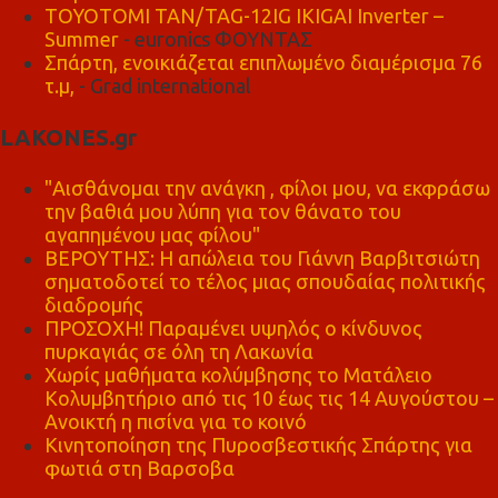
TOYOTOMI TAN/TAG-12IG IKIGAI Inverter –
Summer
- euronics ΦΟΥΝΤΑΣ
Σπάρτη, ενοικιάζεται επιπλωμένο διαμέρισμα 76
τ.μ,
- Grad international
LAKONES.gr
"Αισθάνομαι την ανάγκη , φίλοι μου, να εκφράσω
την βαθιά μου λύπη για τον θάνατο του
αγαπημένου μας φίλου"
ΒΕΡΟΥΤΗΣ: Η απώλεια του Γιάννη Βαρβιτσιώτη
σηματοδοτεί το τέλος μιας σπουδαίας πολιτικής
διαδρομής
ΠΡΟΣΟΧΗ! Παραμένει υψηλός ο κίνδυνος
πυρκαγιάς σε όλη τη Λακωνία
Χωρίς μαθήματα κολύμβησης το Ματάλειο
Κολυμβητήριο από τις 10 έως τις 14 Αυγούστου –
Ανοικτή η πισίνα για το κοινό
Κινητοποίηση της Πυροσβεστικής Σπάρτης για
φωτιά στη Βαρσοβα