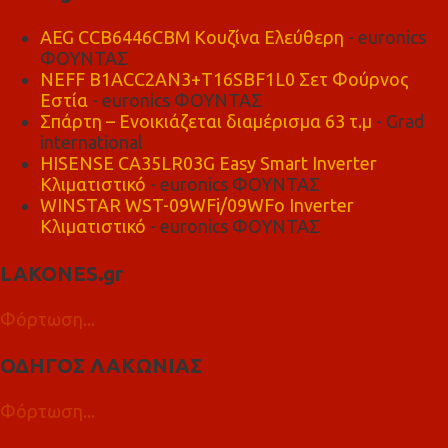
AEG CCB6446CBM Κουζίνα Ελεύθερη
- euronics
ΦΟΥΝΤΑΣ
NEFF B1ACC2AN3+T16SBF1L0 Σετ Φούρνος
Εστία
- euronics ΦΟΥΝΤΑΣ
Σπάρτη – Ενοικιάζεται διαμέρισμα 63 τ.μ
- Grad
international
HISENSE CA35LR03G Easy Smart Inverter
Κλιματιστικό
- euronics ΦΟΥΝΤΑΣ
WINSTAR WST-09WFi/09WFo Inverter
Κλιματιστικό
- euronics ΦΟΥΝΤΑΣ
LAKONES.gr
Φόρτωση...
ΟΔΗΓΟΣ ΛΑΚΩΝΙΑΣ
Φόρτωση...