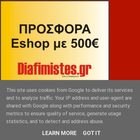
This site uses cookies from Google to deliver its services
and to analyze traffic. Your IP address and user-agent are
shared with Google along with performance and security
metrics to ensure quality of service, generate usage
ΒΕΚΡΑΚΟΣ
statistics, and to detect and address abuse.
LEARN MORE
GOT IT