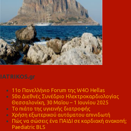
IATRIKOS.gr
11ο Πανελλήνιο Forum της W4O Hellas
50ο Διεθνές Συνέδριο Ηλεκτροκαρδιολογίας
Θεσσαλονίκη, 30 Μαΐου – 1 Ιουνίου 2025
Το πιάτο της υγιεινής διατροφής
Χρήση εξωτερικού αυτόματου απινιδωτή
Πώς να σώσεις ένα ΠΑΙΔΙ σε καρδιακή ανακοπή;
Paediatric BLS