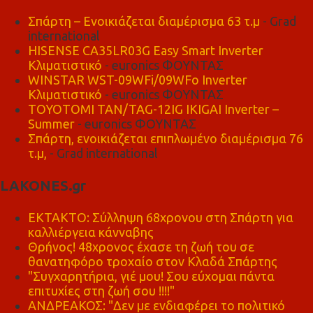
Σπάρτη – Ενοικιάζεται διαμέρισμα 63 τ.μ
- Grad
international
HISENSE CA35LR03G Easy Smart Inverter
Κλιματιστικό
- euronics ΦΟΥΝΤΑΣ
WINSTAR WST-09WFi/09WFo Inverter
Κλιματιστικό
- euronics ΦΟΥΝΤΑΣ
TOYOTOMI TAN/TAG-12IG IKIGAI Inverter –
Summer
- euronics ΦΟΥΝΤΑΣ
Σπάρτη, ενοικιάζεται επιπλωμένο διαμέρισμα 76
τ.μ,
- Grad international
LAKONES.gr
ΕΚΤΑΚΤΟ: Σύλληψη 68χρονου στη Σπάρτη για
καλλιέργεια κάνναβης
Θρήνος! 48χρονος έχασε τη ζωή του σε
θανατηφόρο τροχαίο στον Κλαδά Σπάρτης
"Συγχαρητήρια, γιέ μου! Σου εύχομαι πάντα
επιτυχίες στη ζωή σου !!!!"
ΑΝΔΡΕΑΚΟΣ: "Δεν με ενδιαφέρει το πολιτικό