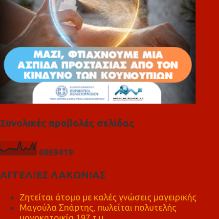
Συνολικές προβολές σελίδας
6
8
6
9
4
1
9
ΑΓΓΕΛΙΕΣ ΛΑΚΩΝΙΑΣ
Ζητείται άτομο με καλές γνώσεις μαγειρικής
Μαγούλα Σπάρτης, πωλείται πολυτελής
μονοκατοικία 197 τ.μ