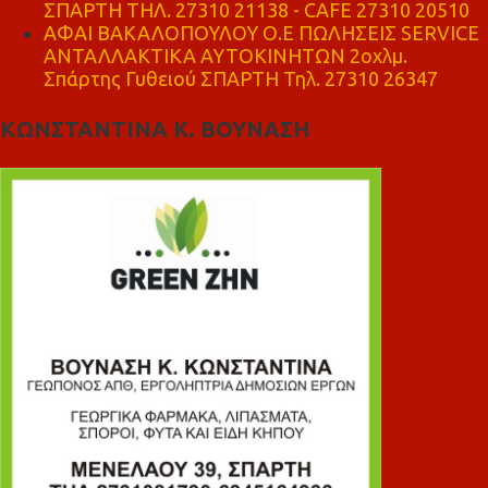
ΣΠΑΡΤΗ ΤΗΛ. 27310 21138 - CAFE 27310 20510
ΑΦΑΙ ΒΑΚΑΛΟΠΟΥΛΟΥ Ο.Ε ΠΩΛΗΣΕΙΣ SERVICE
ΑΝΤΑΛΛΑΚΤΙΚΑ ΑΥΤΟΚΙΝΗΤΩΝ 2οχλμ.
Σπάρτης Γυθειού ΣΠΑΡΤΗ Τηλ. 27310 26347
ΚΩΝΣΤΑΝΤΙΝΑ Κ. ΒΟΥΝΑΣΗ