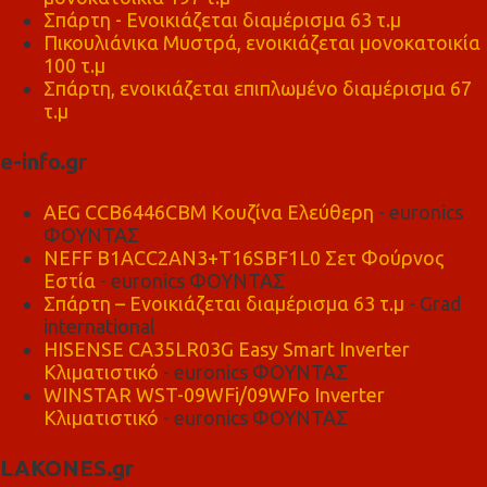
Σπάρτη - Ενοικιάζεται διαμέρισμα 63 τ.μ
Πικουλιάνικα Μυστρά, ενοικιάζεται μονοκατοικία
100 τ.μ
Σπάρτη, ενοικιάζεται επιπλωμένο διαμέρισμα 67
τ.μ
e-info.gr
AEG CCB6446CBM Κουζίνα Ελεύθερη
- euronics
ΦΟΥΝΤΑΣ
NEFF B1ACC2AN3+T16SBF1L0 Σετ Φούρνος
Εστία
- euronics ΦΟΥΝΤΑΣ
Σπάρτη – Ενοικιάζεται διαμέρισμα 63 τ.μ
- Grad
international
HISENSE CA35LR03G Easy Smart Inverter
Κλιματιστικό
- euronics ΦΟΥΝΤΑΣ
WINSTAR WST-09WFi/09WFo Inverter
Κλιματιστικό
- euronics ΦΟΥΝΤΑΣ
LAKONES.gr