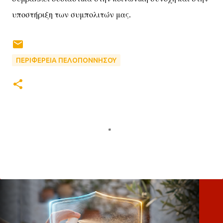
υποστήριξη των συμπολιτών μας.
ΠΕΡΙΦΕΡΕΙΑ ΠΕΛΟΠΟΝΝΗΣΟΥ
Σ
χ
ό
λ
ι
α