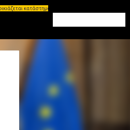
ι κατάστημα 134 τ.μ, με υπόγειο 124τ.μ και πατάρι