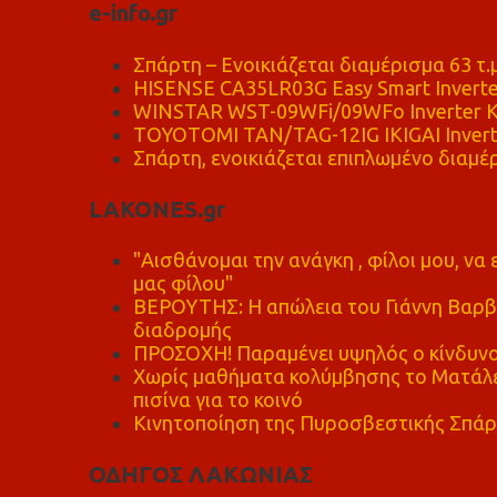
e-info.gr
Σπάρτη – Ενοικιάζεται διαμέρισμα 63 τ.
HISENSE CA35LR03G Easy Smart Inverte
WINSTAR WST-09WFi/09WFo Inverter Κ
TOYOTOMI TAN/TAG-12IG IKIGAI Invert
Σπάρτη, ενοικιάζεται επιπλωμένο διαμέρ
LAKONES.gr
"Αισθάνομαι την ανάγκη , φίλοι μου, ν
μας φίλου"
ΒΕΡΟΥΤΗΣ: Η απώλεια του Γιάννη Βαρβι
διαδρομής
ΠΡΟΣΟΧΗ! Παραμένει υψηλός ο κίνδυνο
Χωρίς μαθήματα κολύμβησης το Ματάλει
πισίνα για το κοινό
Κινητοποίηση της Πυροσβεστικής Σπάρ
ΟΔΗΓΟΣ ΛΑΚΩΝΙΑΣ