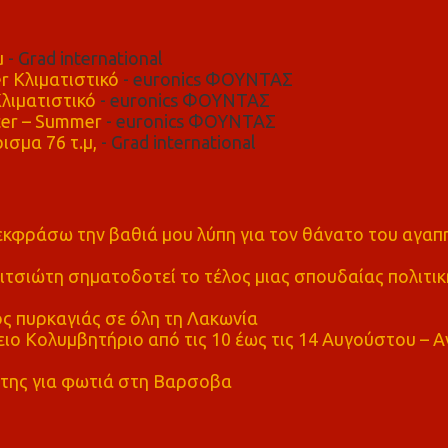
μ
- Grad international
r Κλιματιστικό
- euronics ΦΟΥΝΤΑΣ
λιματιστικό
- euronics ΦΟΥΝΤΑΣ
er – Summer
- euronics ΦΟΥΝΤΑΣ
ισμα 76 τ.μ,
- Grad international
α εκφράσω την βαθιά μου λύπη για τον θάνατο του αγα
τσιώτη σηματοδοτεί το τέλος μιας σπουδαίας πολιτικ
ς πυρκαγιάς σε όλη τη Λακωνία
ο Κολυμβητήριο από τις 10 έως τις 14 Αυγούστου – Α
της για φωτιά στη Βαρσοβα