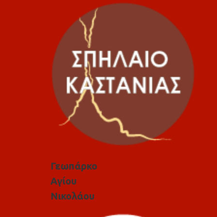
Γεωπάρκο
Αγίου
Νικολάου