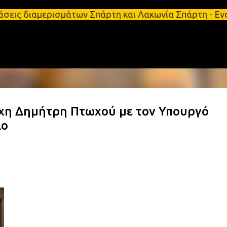
Μετάβαση στο κύριο περιεχόμενο
ερισμάτων Σπάρτη και Λακωνία Σπάρτη - Ενοικιάζετα
χη Δημήτρη Πτωχού με τον Υπουργό
ιο