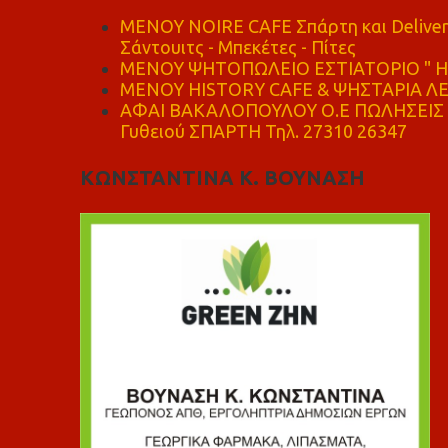
MENOY NOIRE CAFE Σπάρτη και Delive
Σάντουιτς - Μπεκέτες - Πίτες
ΜΕΝΟΥ ΨΗΤΟΠΩΛΕΙΟ ΕΣΤΙΑΤΟΡΙΟ " Η 
ΜΕΝΟΥ HISTORY CAFE & ΨΗΣΤΑΡΙΑ ΛΕΩ
ΑΦΑΙ ΒΑΚΑΛΟΠΟΥΛΟΥ Ο.Ε ΠΩΛΗΣΕΙΣ 
Γυθειού ΣΠΑΡΤΗ Τηλ. 27310 26347
ΚΩΝΣΤΑΝΤΙΝΑ Κ. ΒΟΥΝΑΣΗ