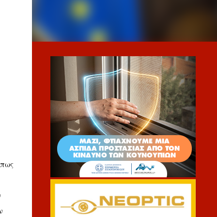
όπως
ν
ν