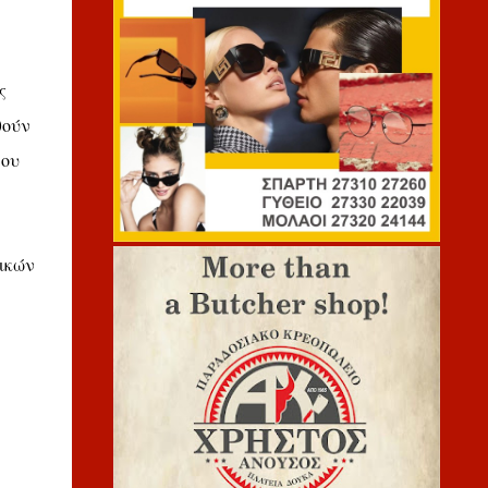
ς
θούν
που
ικών