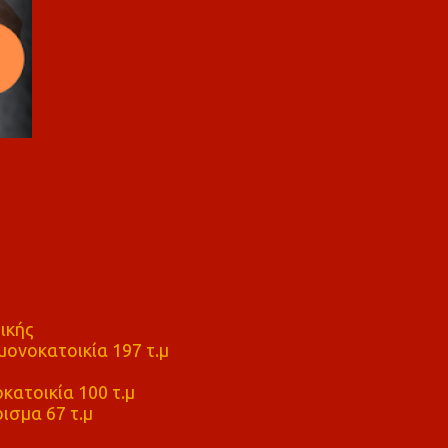
ικής
ονοκατοικία 197 τ.μ
μ
κατοικία 100 τ.μ
ισμα 67 τ.μ