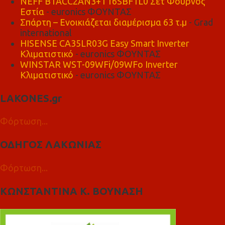
NEFF B1ACC2AN3+T16SBF1L0 Σετ Φούρνος
Εστία
- euronics ΦΟΥΝΤΑΣ
Σπάρτη – Ενοικιάζεται διαμέρισμα 63 τ.μ
- Grad
international
HISENSE CA35LR03G Easy Smart Inverter
Κλιματιστικό
- euronics ΦΟΥΝΤΑΣ
WINSTAR WST-09WFi/09WFo Inverter
Κλιματιστικό
- euronics ΦΟΥΝΤΑΣ
LAKONES.gr
Φόρτωση...
ΟΔΗΓΟΣ ΛΑΚΩΝΙΑΣ
Φόρτωση...
ΚΩΝΣΤΑΝΤΙΝΑ Κ. ΒΟΥΝΑΣΗ