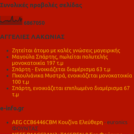
Συνολικές προβολές σελίδας
6
8
6
7
0
5
0
ΑΓΓΕΛΙΕΣ ΛΑΚΩΝΙΑΣ
Ζητείται άτομο με καλές γνώσεις μαγειρικής
Μαγούλα Σπάρτης, πωλείται πολυτελής
μονοκατοικία 197 τ.μ
Σπάρτη - Ενοικιάζεται διαμέρισμα 63 τ.μ
Πικουλιάνικα Μυστρά, ενοικιάζεται μονοκατοικία
100 τ.μ
Σπάρτη, ενοικιάζεται επιπλωμένο διαμέρισμα 67
τ.μ
e-info.gr
AEG CCB6446CBM Κουζίνα Ελεύθερη
- euronics
ΦΟΥΝΤΑΣ