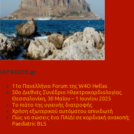
IATRIKOS.gr
11ο Πανελλήνιο Forum της W4O Hellas
50ο Διεθνές Συνέδριο Ηλεκτροκαρδιολογίας
Θεσσαλονίκη, 30 Μαΐου – 1 Ιουνίου 2025
Το πιάτο της υγιεινής διατροφής
Χρήση εξωτερικού αυτόματου απινιδωτή
Πώς να σώσεις ένα ΠΑΙΔΙ σε καρδιακή ανακοπή;
Paediatric BLS