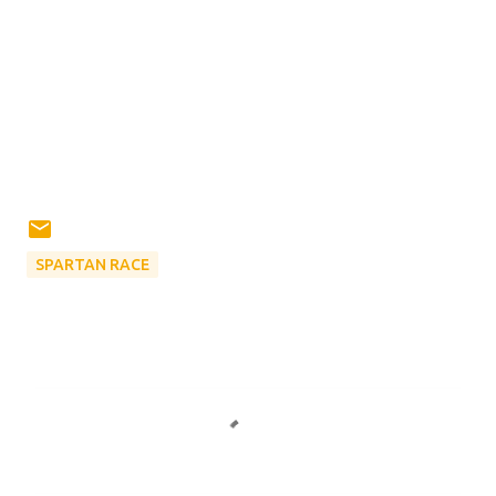
SPARTAN RACE
Σ
χ
ό