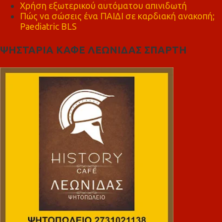
Χρήση εξωτερικού αυτόματου απινιδωτή
Πώς να σώσεις ένα ΠΑΙΔΙ σε καρδιακή ανακοπή;
Paediatric BLS
ΨΗΣΤΑΡΙΑ ΚΑΦΕ ΛΕΩΝΙΔΑΣ ΣΠΑΡΤΗ