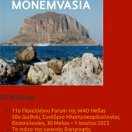
IATRIKOS.gr
11ο Πανελλήνιο Forum της W4O Hellas
50ο Διεθνές Συνέδριο Ηλεκτροκαρδιολογίας
Θεσσαλονίκη, 30 Μαΐου – 1 Ιουνίου 2025
Το πιάτο της υγιεινής διατροφής