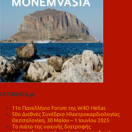
IATRIKOS.gr
11ο Πανελλήνιο Forum της W4O Hellas
50ο Διεθνές Συνέδριο Ηλεκτροκαρδιολογίας
Θεσσαλονίκη, 30 Μαΐου – 1 Ιουνίου 2025
Το πιάτο της υγιεινής διατροφής