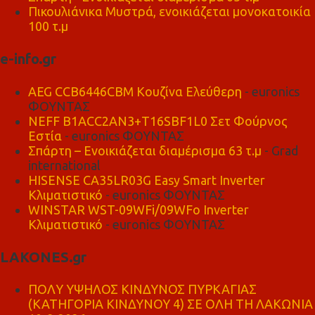
Πικουλιάνικα Μυστρά, ενοικιάζεται μονοκατοικία
100 τ.μ
e-info.gr
AEG CCB6446CBM Κουζίνα Ελεύθερη
- euronics
ΦΟΥΝΤΑΣ
NEFF B1ACC2AN3+T16SBF1L0 Σετ Φούρνος
Εστία
- euronics ΦΟΥΝΤΑΣ
Σπάρτη – Ενοικιάζεται διαμέρισμα 63 τ.μ
- Grad
international
HISENSE CA35LR03G Easy Smart Inverter
Κλιματιστικό
- euronics ΦΟΥΝΤΑΣ
WINSTAR WST-09WFi/09WFo Inverter
Κλιματιστικό
- euronics ΦΟΥΝΤΑΣ
LAKONES.gr
ΠΟΛΥ ΥΨΗΛΟΣ ΚΙΝΔΥΝΟΣ ΠΥΡΚΑΓΙΑΣ
(ΚΑΤΗΓΟΡΙΑ ΚΙΝΔΥΝΟΥ 4) ΣΕ ΟΛΗ ΤΗ ΛΑΚΩΝΙΑ