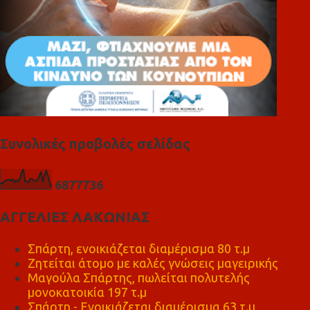
Συνολικές προβολές σελίδας
6
8
7
7
7
3
6
ΑΓΓΕΛΙΕΣ ΛΑΚΩΝΙΑΣ
Σπάρτη, ενοικιάζεται διαμέρισμα 80 τ.μ
Ζητείται άτομο με καλές γνώσεις μαγειρικής
Μαγούλα Σπάρτης, πωλείται πολυτελής
μονοκατοικία 197 τ.μ
Σπάρτη - Ενοικιάζεται διαμέρισμα 63 τ.μ