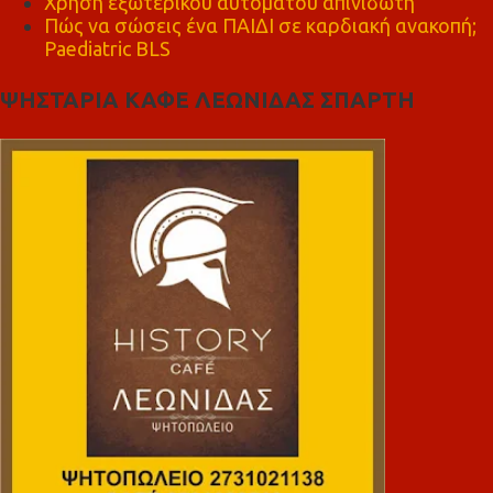
Χρήση εξωτερικού αυτόματου απινιδωτή
Πώς να σώσεις ένα ΠΑΙΔΙ σε καρδιακή ανακοπή;
Paediatric BLS
ΨΗΣΤΑΡΙΑ ΚΑΦΕ ΛΕΩΝΙΔΑΣ ΣΠΑΡΤΗ