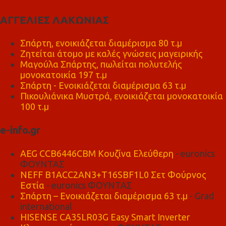
ΑΓΓΕΛΙΕΣ ΛΑΚΩΝΙΑΣ
Σπάρτη, ενοικιάζεται διαμέρισμα 80 τ.μ
Ζητείται άτομο με καλές γνώσεις μαγειρικής
Μαγούλα Σπάρτης, πωλείται πολυτελής
μονοκατοικία 197 τ.μ
Σπάρτη - Ενοικιάζεται διαμέρισμα 63 τ.μ
Πικουλιάνικα Μυστρά, ενοικιάζεται μονοκατοικία
100 τ.μ
e-info.gr
AEG CCB6446CBM Κουζίνα Ελεύθερη
- euronics
ΦΟΥΝΤΑΣ
NEFF B1ACC2AN3+T16SBF1L0 Σετ Φούρνος
Εστία
- euronics ΦΟΥΝΤΑΣ
Σπάρτη – Ενοικιάζεται διαμέρισμα 63 τ.μ
- Grad
international
HISENSE CA35LR03G Easy Smart Inverter