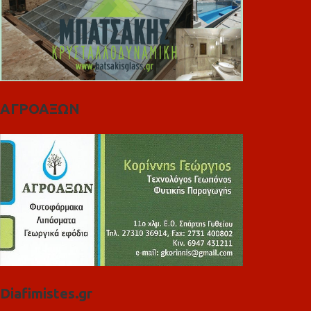
ΑΓΡΟΑΞΩΝ
Diafimistes.gr