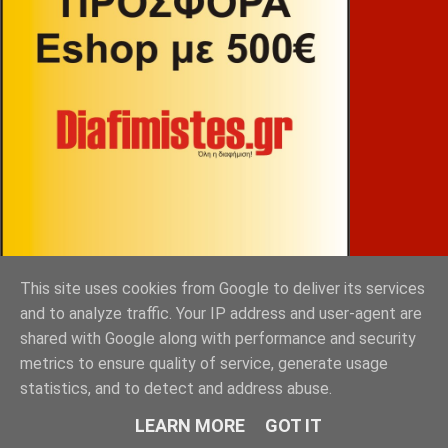
This site uses cookies from Google to deliver its services
ΒΕΚΡΑΚΟΣ
and to analyze traffic. Your IP address and user-agent are
shared with Google along with performance and security
metrics to ensure quality of service, generate usage
statistics, and to detect and address abuse.
LEARN MORE
GOT IT