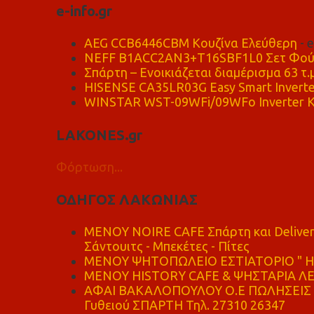
e-info.gr
AEG CCB6446CBM Κουζίνα Ελεύθερη
- 
NEFF B1ACC2AN3+T16SBF1L0 Σετ Φού
Σπάρτη – Ενοικιάζεται διαμέρισμα 63 τ.
HISENSE CA35LR03G Easy Smart Inverte
WINSTAR WST-09WFi/09WFo Inverter Κ
LAKONES.gr
Φόρτωση...
ΟΔΗΓΟΣ ΛΑΚΩΝΙΑΣ
MENOY NOIRE CAFE Σπάρτη και Delive
Σάντουιτς - Μπεκέτες - Πίτες
ΜΕΝΟΥ ΨΗΤΟΠΩΛΕΙΟ ΕΣΤΙΑΤΟΡΙΟ " Η 
ΜΕΝΟΥ HISTORY CAFE & ΨΗΣΤΑΡΙΑ ΛΕΩ
ΑΦΑΙ ΒΑΚΑΛΟΠΟΥΛΟΥ Ο.Ε ΠΩΛΗΣΕΙΣ 
Γυθειού ΣΠΑΡΤΗ Τηλ. 27310 26347