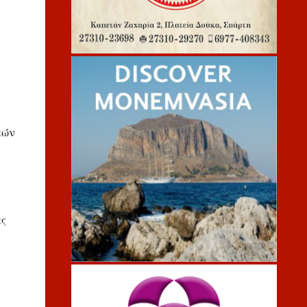
κών
ας
ν