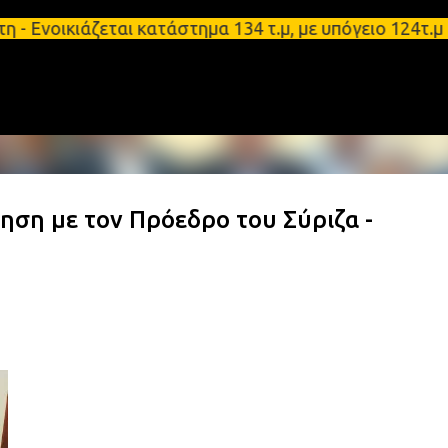
Μετάβαση στο κύριο περιεχόμενο
ικιάζεται κατάστημα 134 τ.μ, με υπόγειο 124τ.μ κα
ση με τον Πρόεδρο του Σύριζα -