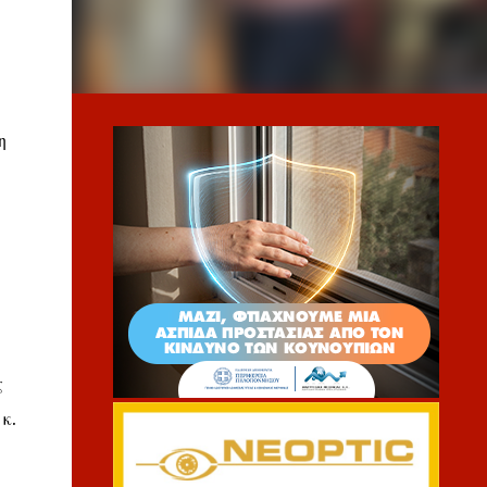
η
ς
κ.