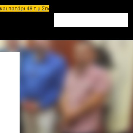
ι πατάρι 48 τ.μ Σπάρτη - Ενοικιάζεται επιπλωμένο 