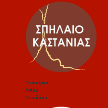
Γεωπάρκο
Αγίου
Νικολάου