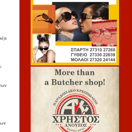
ιζα
ν
νων
ρων