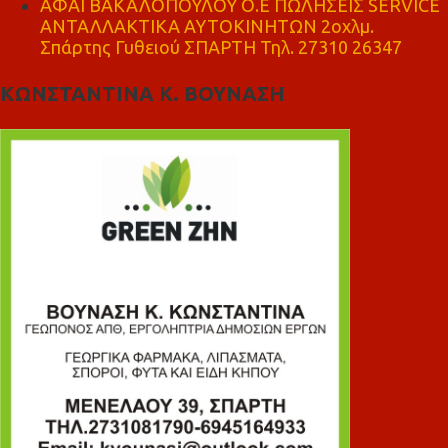
ΑΦΑΙ ΒΑΚΑΛΟΠΟΥΛΟΥ Ο.Ε ΠΩΛΗΣΕΙΣ SERVICE
ΑΝΤΑΛΛΑΚΤΙΚΑ ΑΥΤΟΚΙΝΗΤΩΝ 2οχλμ.
Σπάρτης Γυθειού ΣΠΑΡΤΗ Τηλ. 27310 26347
ΚΩΝΣΤΑΝΤΙΝΑ Κ. ΒΟΥΝΑΣΗ