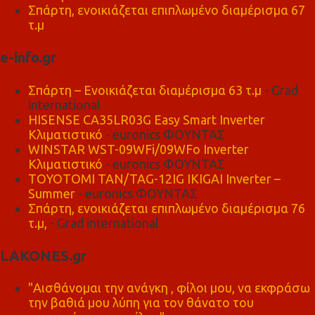
Σπάρτη, ενοικιάζεται επιπλωμένο διαμέρισμα 67
τ.μ
e-info.gr
Σπάρτη – Ενοικιάζεται διαμέρισμα 63 τ.μ
- Grad
international
HISENSE CA35LR03G Easy Smart Inverter
Κλιματιστικό
- euronics ΦΟΥΝΤΑΣ
WINSTAR WST-09WFi/09WFo Inverter
Κλιματιστικό
- euronics ΦΟΥΝΤΑΣ
TOYOTOMI TAN/TAG-12IG IKIGAI Inverter –
Summer
- euronics ΦΟΥΝΤΑΣ
Σπάρτη, ενοικιάζεται επιπλωμένο διαμέρισμα 76
τ.μ,
- Grad international
LAKONES.gr
"Αισθάνομαι την ανάγκη , φίλοι μου, να εκφράσω
την βαθιά μου λύπη για τον θάνατο του