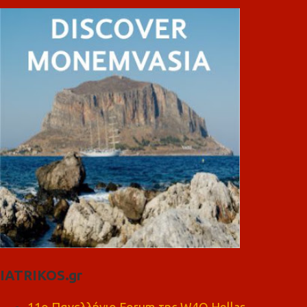
IATRIKOS.gr
11ο Πανελλήνιο Forum της W4O Hellas