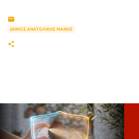
ΔΗΜΟΣ ΑΝΑΤΟΛΙΚΗΣ ΜΑΝΗΣ
Σ
χ
ό
λ
ι
α