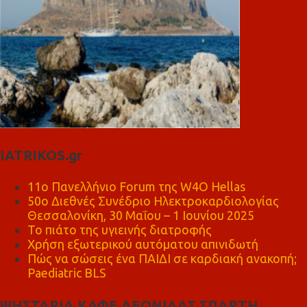
IATRIKOS.gr
11ο Πανελλήνιο Forum της W4O Hellas
50ο Διεθνές Συνέδριο Ηλεκτροκαρδιολογίας
Θεσσαλονίκη, 30 Μαΐου – 1 Ιουνίου 2025
Το πιάτο της υγιεινής διατροφής
Χρήση εξωτερικού αυτόματου απινιδωτή
Πώς να σώσεις ένα ΠΑΙΔΙ σε καρδιακή ανακοπή;
Paediatric BLS
ΨΗΣΤΑΡΙΑ ΚΑΦΕ ΛΕΩΝΙΔΑΣ ΣΠΑΡΤΗ