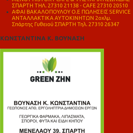
ΣΠΑΡΤΗ ΤΗΛ. 27310 21138 - CAFE 27310 20510
ΑΦΑΙ ΒΑΚΑΛΟΠΟΥΛΟΥ Ο.Ε ΠΩΛΗΣΕΙΣ SERVICE
ΑΝΤΑΛΛΑΚΤΙΚΑ ΑΥΤΟΚΙΝΗΤΩΝ 2οχλμ.
Σπάρτης Γυθειού ΣΠΑΡΤΗ Τηλ. 27310 26347
ΚΩΝΣΤΑΝΤΙΝΑ Κ. ΒΟΥΝΑΣΗ