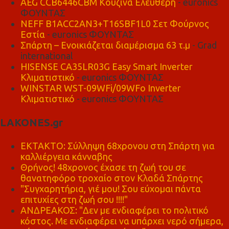
AEG CCB6446CBM Κουζίνα Ελεύθερη
- euronics
ΦΟΥΝΤΑΣ
NEFF B1ACC2AN3+T16SBF1L0 Σετ Φούρνος
Εστία
- euronics ΦΟΥΝΤΑΣ
Σπάρτη – Ενοικιάζεται διαμέρισμα 63 τ.μ
- Grad
international
HISENSE CA35LR03G Easy Smart Inverter
Κλιματιστικό
- euronics ΦΟΥΝΤΑΣ
WINSTAR WST-09WFi/09WFo Inverter
Κλιματιστικό
- euronics ΦΟΥΝΤΑΣ
LAKONES.gr
ΕΚΤΑΚΤΟ: Σύλληψη 68χρονου στη Σπάρτη για
καλλιέργεια κάνναβης
Θρήνος! 48χρονος έχασε τη ζωή του σε
θανατηφόρο τροχαίο στον Κλαδά Σπάρτης
"Συγχαρητήρια, γιέ μου! Σου εύχομαι πάντα
επιτυχίες στη ζωή σου !!!!"
ΑΝΔΡΕΑΚΟΣ: "Δεν με ενδιαφέρει το πολιτικό
κόστος. Με ενδιαφέρει να υπάρχει νερό σήμερα,