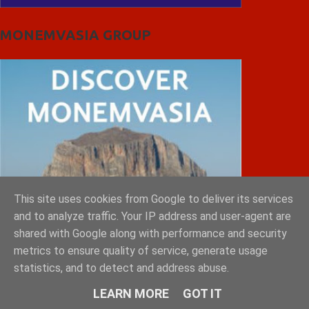
MONEMVASIA GROUP
This site uses cookies from Google to deliver its services
and to analyze traffic. Your IP address and user-agent are
shared with Google along with performance and security
metrics to ensure quality of service, generate usage
statistics, and to detect and address abuse.
LEARN MORE
GOT IT