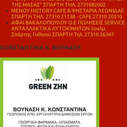
ΤΗΣ ΜΑΣΑΣ" ΣΠΑΡΤΗ ΤΗΛ. 2731082002
ΜΕΝΟΥ HISTORY CAFE & ΨΗΣΤΑΡΙΑ ΛΕΩΝΙΔΑΣ
ΣΠΑΡΤΗ ΤΗΛ. 27310 21138 - CAFE 27310 20510
ΑΦΑΙ ΒΑΚΑΛΟΠΟΥΛΟΥ Ο.Ε ΠΩΛΗΣΕΙΣ SERVICE
ΑΝΤΑΛΛΑΚΤΙΚΑ ΑΥΤΟΚΙΝΗΤΩΝ 2οχλμ.
Σπάρτης Γυθειού ΣΠΑΡΤΗ Τηλ. 27310 26347
ΚΩΝΣΤΑΝΤΙΝΑ Κ. ΒΟΥΝΑΣΗ