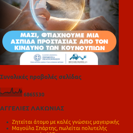
Συνολικές προβολές σελίδας
6
8
6
5
5
3
0
ΑΓΓΕΛΙΕΣ ΛΑΚΩΝΙΑΣ
Ζητείται άτομο με καλές γνώσεις μαγειρικής
Μαγούλα Σπάρτης, πωλείται πολυτελής