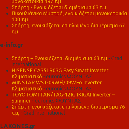
μονοκατοικία 197 τ.μ
Σπάρτη - Ενοικιάζεται διαμέρισμα 63 τ.μ
Πικουλιάνικα Μυστρά, ενοικιάζεται μονοκατοικία
100 τ.μ
Σπάρτη, ενοικιάζεται επιπλωμένο διαμέρισμα 67
τ.μ
e-info.gr
Σπάρτη – Ενοικιάζεται διαμέρισμα 63 τ.μ
- Grad
international
HISENSE CA35LR03G Easy Smart Inverter
Κλιματιστικό
- euronics ΦΟΥΝΤΑΣ
WINSTAR WST-09WFi/09WFo Inverter
Κλιματιστικό
- euronics ΦΟΥΝΤΑΣ
TOYOTOMI TAN/TAG-12IG IKIGAI Inverter –
Summer
- euronics ΦΟΥΝΤΑΣ
Σπάρτη, ενοικιάζεται επιπλωμένο διαμέρισμα 76
τ.μ,
- Grad international
LAKONES.gr