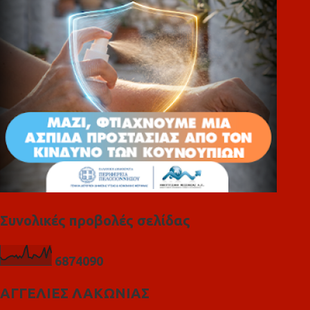
ι
α
Συνολικές προβολές σελίδας
6
8
7
4
0
9
0
ΑΓΓΕΛΙΕΣ ΛΑΚΩΝΙΑΣ