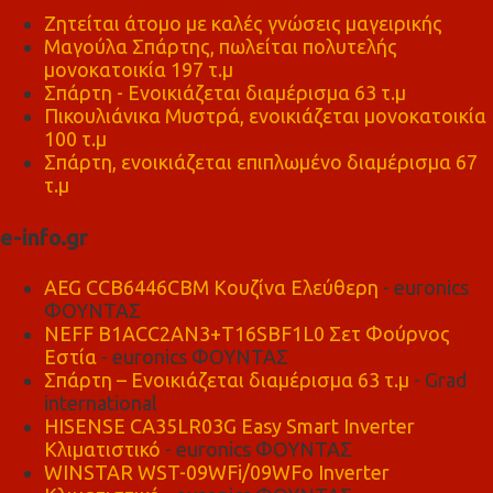
Ζητείται άτομο με καλές γνώσεις μαγειρικής
Μαγούλα Σπάρτης, πωλείται πολυτελής
μονοκατοικία 197 τ.μ
Σπάρτη - Ενοικιάζεται διαμέρισμα 63 τ.μ
Πικουλιάνικα Μυστρά, ενοικιάζεται μονοκατοικία
100 τ.μ
Σπάρτη, ενοικιάζεται επιπλωμένο διαμέρισμα 67
τ.μ
e-info.gr
AEG CCB6446CBM Κουζίνα Ελεύθερη
- euronics
ΦΟΥΝΤΑΣ
NEFF B1ACC2AN3+T16SBF1L0 Σετ Φούρνος
Εστία
- euronics ΦΟΥΝΤΑΣ
Σπάρτη – Ενοικιάζεται διαμέρισμα 63 τ.μ
- Grad
international
HISENSE CA35LR03G Easy Smart Inverter
Κλιματιστικό
- euronics ΦΟΥΝΤΑΣ
WINSTAR WST-09WFi/09WFo Inverter