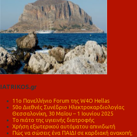
IATRIKOS.gr
11ο Πανελλήνιο Forum της W4O Hellas
50ο Διεθνές Συνέδριο Ηλεκτροκαρδιολογίας
Θεσσαλονίκη, 30 Μαΐου – 1 Ιουνίου 2025
Το πιάτο της υγιεινής διατροφής
Χρήση εξωτερικού αυτόματου απινιδωτή
Πώς να σώσεις ένα ΠΑΙΔΙ σε καρδιακή ανακοπή;