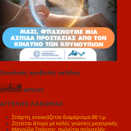
Συνολικές προβολές σελίδας
6
8
7
6
1
0
7
ΑΓΓΕΛΙΕΣ ΛΑΚΩΝΙΑΣ
Σπάρτη, ενοικιάζεται διαμέρισμα 80 τ.μ
Ζητείται άτομο με καλές γνώσεις μαγειρικής
Μαγούλα Σπάρτης, πωλείται πολυτελής