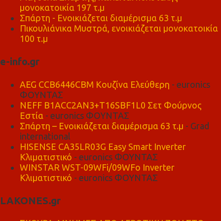
μονοκατοικία 197 τ.μ
Σπάρτη - Ενοικιάζεται διαμέρισμα 63 τ.μ
Πικουλιάνικα Μυστρά, ενοικιάζεται μονοκατοικία
100 τ.μ
e-info.gr
AEG CCB6446CBM Κουζίνα Ελεύθερη
- euronics
ΦΟΥΝΤΑΣ
NEFF B1ACC2AN3+T16SBF1L0 Σετ Φούρνος
Εστία
- euronics ΦΟΥΝΤΑΣ
Σπάρτη – Ενοικιάζεται διαμέρισμα 63 τ.μ
- Grad
international
HISENSE CA35LR03G Easy Smart Inverter
Κλιματιστικό
- euronics ΦΟΥΝΤΑΣ
WINSTAR WST-09WFi/09WFo Inverter
Κλιματιστικό
- euronics ΦΟΥΝΤΑΣ
LAKONES.gr