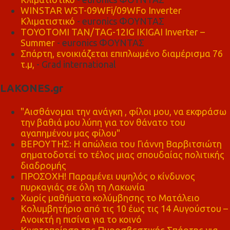
WINSTAR WST-09WFi/09WFo Inverter
Κλιματιστικό
- euronics ΦΟΥΝΤΑΣ
TOYOTOMI TAN/TAG-12IG IKIGAI Inverter –
Summer
- euronics ΦΟΥΝΤΑΣ
Σπάρτη, ενοικιάζεται επιπλωμένο διαμέρισμα 76
τ.μ,
- Grad international
LAKONES.gr
"Αισθάνομαι την ανάγκη , φίλοι μου, να εκφράσω
την βαθιά μου λύπη για τον θάνατο του
αγαπημένου μας φίλου"
ΒΕΡΟΥΤΗΣ: Η απώλεια του Γιάννη Βαρβιτσιώτη
σηματοδοτεί το τέλος μιας σπουδαίας πολιτικής
διαδρομής
ΠΡΟΣΟΧΗ! Παραμένει υψηλός ο κίνδυνος
πυρκαγιάς σε όλη τη Λακωνία
Χωρίς μαθήματα κολύμβησης το Ματάλειο
Κολυμβητήριο από τις 10 έως τις 14 Αυγούστου –
Ανοικτή η πισίνα για το κοινό