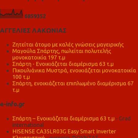
6
8
5
9
3
5
2
ΑΓΓΕΛΙΕΣ ΛΑΚΩΝΙΑΣ
Ζητείται άτομο με καλές γνώσεις μαγειρικής
Μαγούλα Σπάρτης, πωλείται πολυτελής
μονοκατοικία 197 τ.μ
Σπάρτη - Ενοικιάζεται διαμέρισμα 63 τ.μ
Πικουλιάνικα Μυστρά, ενοικιάζεται μονοκατοικία
100 τ.μ
Σπάρτη, ενοικιάζεται επιπλωμένο διαμέρισμα 67
τ.μ
e-info.gr
Σπάρτη – Ενοικιάζεται διαμέρισμα 63 τ.μ
- Grad
international
HISENSE CA35LR03G Easy Smart Inverter
Κλιματιστικό
- euronics ΦΟΥΝΤΑΣ