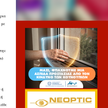
Όρια
 με
την
πό
 ή
κή
κάθε