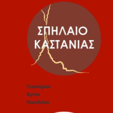
Γεωπάρκο
Αγίου
Νικολάου