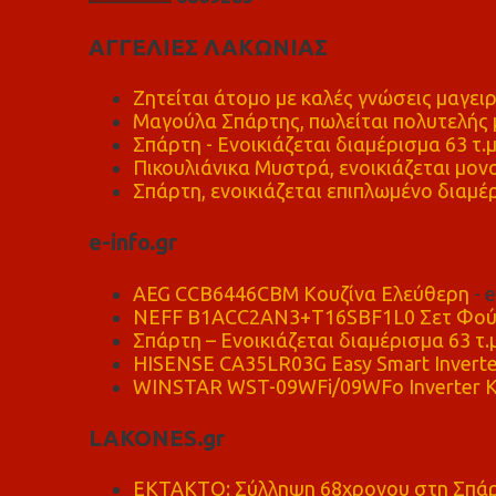
ΑΓΓΕΛΙΕΣ ΛΑΚΩΝΙΑΣ
Ζητείται άτομο με καλές γνώσεις μαγειρ
Μαγούλα Σπάρτης, πωλείται πολυτελής μ
Σπάρτη - Ενοικιάζεται διαμέρισμα 63 τ.
Πικουλιάνικα Μυστρά, ενοικιάζεται μονο
Σπάρτη, ενοικιάζεται επιπλωμένο διαμέρ
e-info.gr
AEG CCB6446CBM Κουζίνα Ελεύθερη
- 
NEFF B1ACC2AN3+T16SBF1L0 Σετ Φού
Σπάρτη – Ενοικιάζεται διαμέρισμα 63 τ.
HISENSE CA35LR03G Easy Smart Inverte
WINSTAR WST-09WFi/09WFo Inverter Κ
LAKONES.gr
ΕΚΤΑΚΤΟ: Σύλληψη 68χρονου στη Σπάρτ