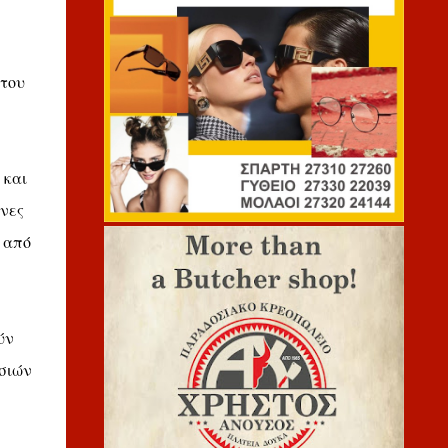
 του
 και
ένες
, από
ύν
σιών