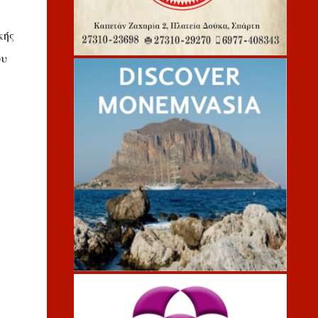
κής
ου