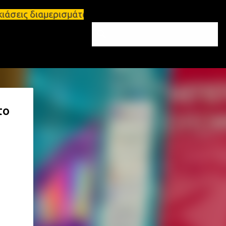
διαμερισμάτων Σπάρτη και Λακωνία Σπάρτη - Ενοικιά
το