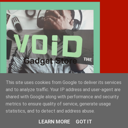
This site uses cookies from Google to deliver its services
and to analyze traffic. Your IP address and user-agent are
shared with Google along with performance and security
metrics to ensure quality of service, generate usage
statistics, and to detect and address abuse.
Diafimistes.gr
LEARN MORE
GOT IT