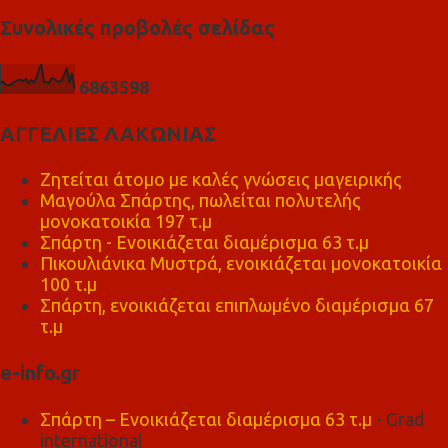
Συνολικές προβολές σελίδας
6
8
6
3
5
9
8
ΑΓΓΕΛΙΕΣ ΛΑΚΩΝΙΑΣ
Ζητείται άτομο με καλές γνώσεις μαγειρικής
Μαγούλα Σπάρτης, πωλείται πολυτελής
μονοκατοικία 197 τ.μ
Σπάρτη - Ενοικιάζεται διαμέρισμα 63 τ.μ
Πικουλιάνικα Μυστρά, ενοικιάζεται μονοκατοικία
100 τ.μ
Σπάρτη, ενοικιάζεται επιπλωμένο διαμέρισμα 67
τ.μ
e-info.gr
Σπάρτη – Ενοικιάζεται διαμέρισμα 63 τ.μ
- Grad
international