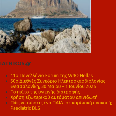
IATRIKOS.gr
11ο Πανελλήνιο Forum της W4O Hellas
50ο Διεθνές Συνέδριο Ηλεκτροκαρδιολογίας
Θεσσαλονίκη, 30 Μαΐου – 1 Ιουνίου 2025
Το πιάτο της υγιεινής διατροφής
Χρήση εξωτερικού αυτόματου απινιδωτή
Πώς να σώσεις ένα ΠΑΙΔΙ σε καρδιακή ανακοπή;
Paediatric BLS