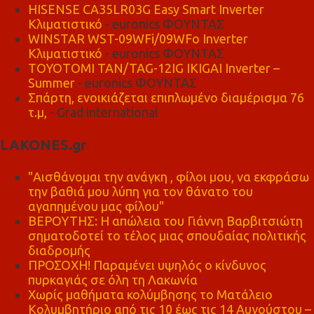
HISENSE CA35LR03G Easy Smart Inverter
Κλιματιστικό
- euronics ΦΟΥΝΤΑΣ
WINSTAR WST-09WFi/09WFo Inverter
Κλιματιστικό
- euronics ΦΟΥΝΤΑΣ
TOYOTOMI TAN/TAG-12IG IKIGAI Inverter –
Summer
- euronics ΦΟΥΝΤΑΣ
Σπάρτη, ενοικιάζεται επιπλωμένο διαμέρισμα 76
τ.μ,
- Grad international
LAKONES.gr
"Αισθάνομαι την ανάγκη , φίλοι μου, να εκφράσω
την βαθιά μου λύπη για τον θάνατο του
αγαπημένου μας φίλου"
ΒΕΡΟΥΤΗΣ: Η απώλεια του Γιάννη Βαρβιτσιώτη
σηματοδοτεί το τέλος μιας σπουδαίας πολιτικής
διαδρομής
ΠΡΟΣΟΧΗ! Παραμένει υψηλός ο κίνδυνος
πυρκαγιάς σε όλη τη Λακωνία
Χωρίς μαθήματα κολύμβησης το Ματάλειο
Κολυμβητήριο από τις 10 έως τις 14 Αυγούστου –