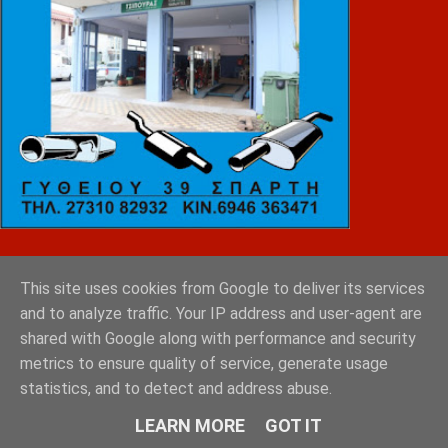
ΚΑΝΕΛΛΟΠΟΥΛΟΣ
This site uses cookies from Google to deliver its services
and to analyze traffic. Your IP address and user-agent are
shared with Google along with performance and security
metrics to ensure quality of service, generate usage
statistics, and to detect and address abuse.
LEARN MORE
GOT IT