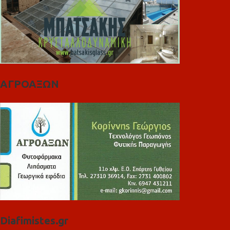
ΑΓΡΟΑΞΩΝ
Diafimistes.gr