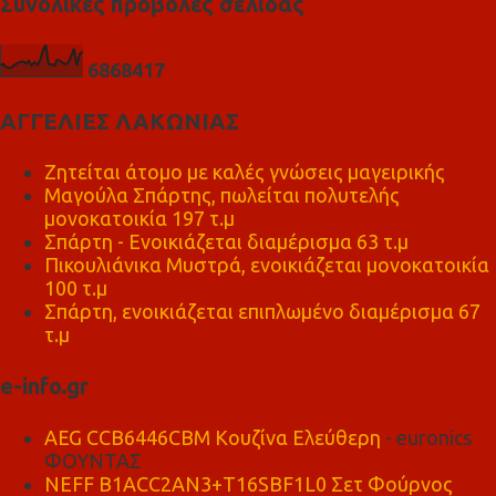
Συνολικές προβολές σελίδας
6
8
6
8
4
1
7
ΑΓΓΕΛΙΕΣ ΛΑΚΩΝΙΑΣ
Ζητείται άτομο με καλές γνώσεις μαγειρικής
Μαγούλα Σπάρτης, πωλείται πολυτελής
μονοκατοικία 197 τ.μ
Σπάρτη - Ενοικιάζεται διαμέρισμα 63 τ.μ
Πικουλιάνικα Μυστρά, ενοικιάζεται μονοκατοικία
100 τ.μ
Σπάρτη, ενοικιάζεται επιπλωμένο διαμέρισμα 67
τ.μ
e-info.gr
AEG CCB6446CBM Κουζίνα Ελεύθερη
- euronics
ΦΟΥΝΤΑΣ
NEFF B1ACC2AN3+T16SBF1L0 Σετ Φούρνος