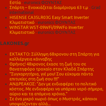
Εστία
- euronics ΦΟΥΝΤΑΣ
Σπάρτη – Ενοικιάζεται διαμέρισμα 63 τ.μ
- Grad
international
HISENSE CA35LR03G Easy Smart Inverter
Κλιματιστικό
- euronics ΦΟΥΝΤΑΣ
WINSTAR WST-09WFi/09WFo Inverter
Κλιματιστικό
- euronics ΦΟΥΝΤΑΣ
LAKONES.gr
ΕΚΤΑΚΤΟ: Σύλληψη 68χρονου στη Σπάρτη για
καλλιέργεια κάνναβης
Θρήνος! 48χρονος έχασε τη ζωή του σε
θανατηφόρο τροχαίο στον Κλαδά Σπάρτης
"Συγχαρητήρια, γιέ μου! Σου εύχομαι πάντα
επιτυχίες στη ζωή σου !!!!"
ΑΝΔΡΕΑΚΟΣ: "Δεν με ενδιαφέρει το πολιτικό
κόστος. Με ενδιαφέρει να υπάρχει νερό σήμερα,
αύριο και τα επόμενα χρόνια."
Σε ένα μικρό χωριό όπως ο Μυστράς, κάποιοι
υποψιάζονταν αλλά...