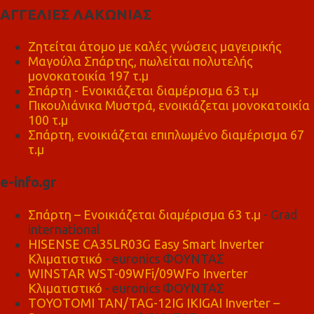
ΑΓΓΕΛΙΕΣ ΛΑΚΩΝΙΑΣ
Ζητείται άτομο με καλές γνώσεις μαγειρικής
Μαγούλα Σπάρτης, πωλείται πολυτελής
μονοκατοικία 197 τ.μ
Σπάρτη - Ενοικιάζεται διαμέρισμα 63 τ.μ
Πικουλιάνικα Μυστρά, ενοικιάζεται μονοκατοικία
100 τ.μ
Σπάρτη, ενοικιάζεται επιπλωμένο διαμέρισμα 67
τ.μ
e-info.gr
Σπάρτη – Ενοικιάζεται διαμέρισμα 63 τ.μ
- Grad
international
HISENSE CA35LR03G Easy Smart Inverter
Κλιματιστικό
- euronics ΦΟΥΝΤΑΣ
WINSTAR WST-09WFi/09WFo Inverter
Κλιματιστικό
- euronics ΦΟΥΝΤΑΣ
TOYOTOMI TAN/TAG-12IG IKIGAI Inverter –