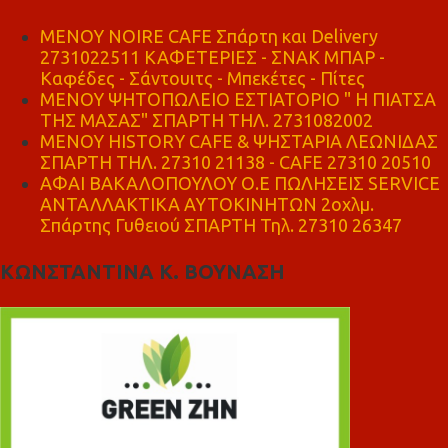
MENOY NOIRE CAFE Σπάρτη και Delivery
2731022511 ΚΑΦΕΤΕΡΙΕΣ - ΣΝΑΚ ΜΠΑΡ -
Καφέδες - Σάντουιτς - Μπεκέτες - Πίτες
ΜΕΝΟΥ ΨΗΤΟΠΩΛΕΙΟ ΕΣΤΙΑΤΟΡΙΟ " Η ΠΙΑΤΣΑ
ΤΗΣ ΜΑΣΑΣ" ΣΠΑΡΤΗ ΤΗΛ. 2731082002
ΜΕΝΟΥ HISTORY CAFE & ΨΗΣΤΑΡΙΑ ΛΕΩΝΙΔΑΣ
ΣΠΑΡΤΗ ΤΗΛ. 27310 21138 - CAFE 27310 20510
ΑΦΑΙ ΒΑΚΑΛΟΠΟΥΛΟΥ Ο.Ε ΠΩΛΗΣΕΙΣ SERVICE
ΑΝΤΑΛΛΑΚΤΙΚΑ ΑΥΤΟΚΙΝΗΤΩΝ 2οχλμ.
Σπάρτης Γυθειού ΣΠΑΡΤΗ Τηλ. 27310 26347
ΚΩΝΣΤΑΝΤΙΝΑ Κ. ΒΟΥΝΑΣΗ