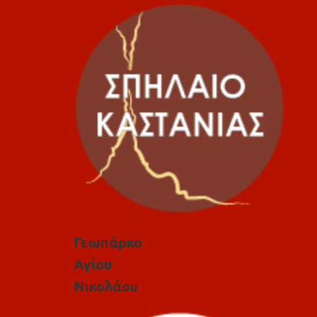
Γεωπάρκο
Αγίου
Νικολάου