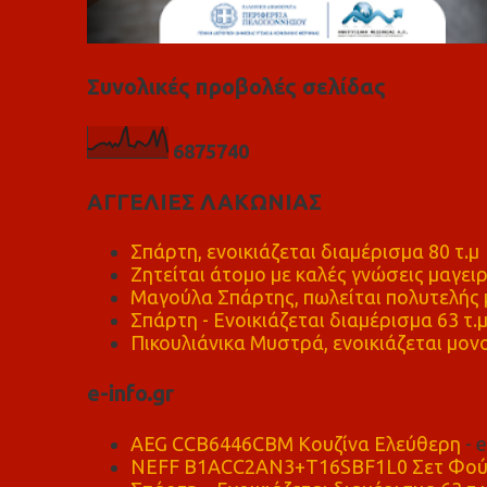
Συνολικές προβολές σελίδας
6
8
7
5
7
4
0
ΑΓΓΕΛΙΕΣ ΛΑΚΩΝΙΑΣ
Σπάρτη, ενοικιάζεται διαμέρισμα 80 τ.μ
Ζητείται άτομο με καλές γνώσεις μαγειρ
Μαγούλα Σπάρτης, πωλείται πολυτελής μ
Σπάρτη - Ενοικιάζεται διαμέρισμα 63 τ.
Πικουλιάνικα Μυστρά, ενοικιάζεται μονο
e-info.gr
AEG CCB6446CBM Κουζίνα Ελεύθερη
- 
NEFF B1ACC2AN3+T16SBF1L0 Σετ Φού