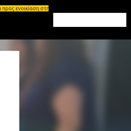
ση στη Σπάρτη Ενοικιάσεις διαμερισμάτων Σπάρτη και