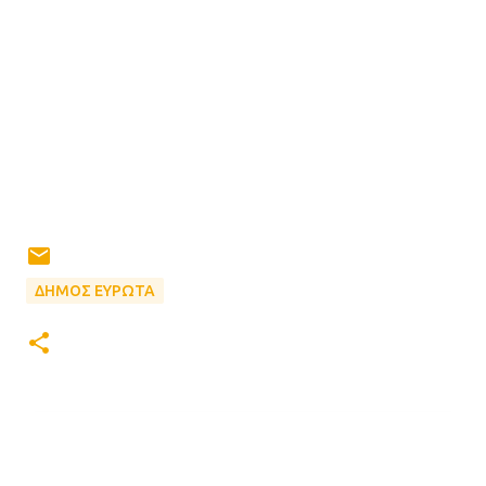
ΔΗΜΟΣ ΕΥΡΩΤΑ
Σ
χ