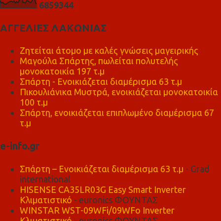
6
8
5
9
3
4
4
ΑΓΓΕΛΙΕΣ ΛΑΚΩΝΙΑΣ
Ζητείται άτομο με καλές γνώσεις μαγειρικής
Μαγούλα Σπάρτης, πωλείται πολυτελής
μονοκατοικία 197 τ.μ
Σπάρτη - Ενοικιάζεται διαμέρισμα 63 τ.μ
Πικουλιάνικα Μυστρά, ενοικιάζεται μονοκατοικία
100 τ.μ
Σπάρτη, ενοικιάζεται επιπλωμένο διαμέρισμα 67
τ.μ
e-info.gr
Σπάρτη – Ενοικιάζεται διαμέρισμα 63 τ.μ
- Grad
international
HISENSE CA35LR03G Easy Smart Inverter
Κλιματιστικό
- euronics ΦΟΥΝΤΑΣ
WINSTAR WST-09WFi/09WFo Inverter
Κλιματιστικό
- euronics ΦΟΥΝΤΑΣ