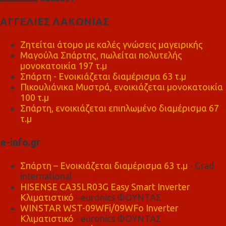
ΑΓΓΕΛΙΕΣ ΛΑΚΩΝΙΑΣ
Ζητείται άτομο με καλές γνώσεις μαγειρικής
Μαγούλα Σπάρτης, πωλείται πολυτελής
μονοκατοικία 197 τ.μ
Σπάρτη - Ενοικιάζεται διαμέρισμα 63 τ.μ
Πικουλιάνικα Μυστρά, ενοικιάζεται μονοκατοικία
100 τ.μ
Σπάρτη, ενοικιάζεται επιπλωμένο διαμέρισμα 67
τ.μ
e-info.gr
Σπάρτη – Ενοικιάζεται διαμέρισμα 63 τ.μ
- Grad
international
HISENSE CA35LR03G Easy Smart Inverter
Κλιματιστικό
- euronics ΦΟΥΝΤΑΣ
WINSTAR WST-09WFi/09WFo Inverter
Κλιματιστικό
- euronics ΦΟΥΝΤΑΣ