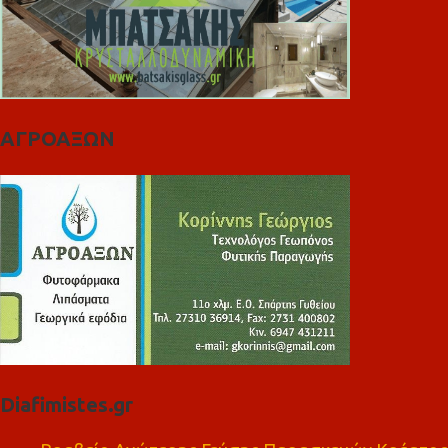
ΑΓΡΟΑΞΩΝ
Diafimistes.gr