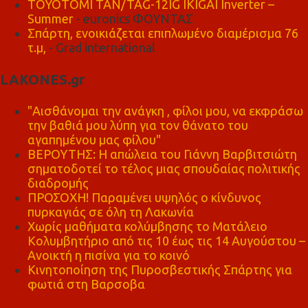
TOYOTOMI TAN/TAG-12IG IKIGAI Inverter –
Summer
- euronics ΦΟΥΝΤΑΣ
Σπάρτη, ενοικιάζεται επιπλωμένο διαμέρισμα 76
τ.μ,
- Grad international
LAKONES.gr
"Αισθάνομαι την ανάγκη , φίλοι μου, να εκφράσω
την βαθιά μου λύπη για τον θάνατο του
αγαπημένου μας φίλου"
ΒΕΡΟΥΤΗΣ: Η απώλεια του Γιάννη Βαρβιτσιώτη
σηματοδοτεί το τέλος μιας σπουδαίας πολιτικής
διαδρομής
ΠΡΟΣΟΧΗ! Παραμένει υψηλός ο κίνδυνος
πυρκαγιάς σε όλη τη Λακωνία
Χωρίς μαθήματα κολύμβησης το Ματάλειο
Κολυμβητήριο από τις 10 έως τις 14 Αυγούστου –
Ανοικτή η πισίνα για το κοινό
Κινητοποίηση της Πυροσβεστικής Σπάρτης για
φωτιά στη Βαρσοβα