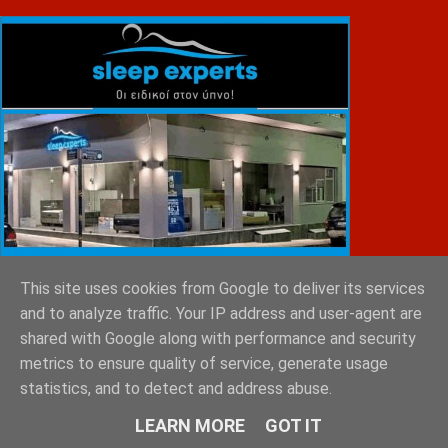
This site uses cookies from Google to deliver its services
and to analyze traffic. Your IP address and user-agent are
shared with Google along with performance and security
metrics to ensure quality of service, generate usage
statistics, and to detect and address abuse.
ΕΜΙΛΥ ΚΑΡΥΓΙΑΝΝΗ
LEARN MORE
GOT IT