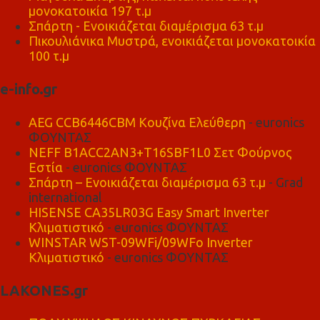
μονοκατοικία 197 τ.μ
Σπάρτη - Ενοικιάζεται διαμέρισμα 63 τ.μ
Πικουλιάνικα Μυστρά, ενοικιάζεται μονοκατοικία
100 τ.μ
e-info.gr
AEG CCB6446CBM Κουζίνα Ελεύθερη
- euronics
ΦΟΥΝΤΑΣ
NEFF B1ACC2AN3+T16SBF1L0 Σετ Φούρνος
Εστία
- euronics ΦΟΥΝΤΑΣ
Σπάρτη – Ενοικιάζεται διαμέρισμα 63 τ.μ
- Grad
international
HISENSE CA35LR03G Easy Smart Inverter
Κλιματιστικό
- euronics ΦΟΥΝΤΑΣ
WINSTAR WST-09WFi/09WFo Inverter
Κλιματιστικό
- euronics ΦΟΥΝΤΑΣ
LAKONES.gr