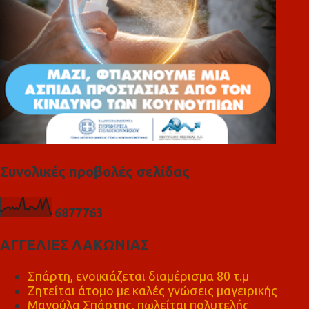
Συνολικές προβολές σελίδας
6
8
7
7
7
6
3
ΑΓΓΕΛΙΕΣ ΛΑΚΩΝΙΑΣ
Σπάρτη, ενοικιάζεται διαμέρισμα 80 τ.μ
Ζητείται άτομο με καλές γνώσεις μαγειρικής
Μαγούλα Σπάρτης, πωλείται πολυτελής