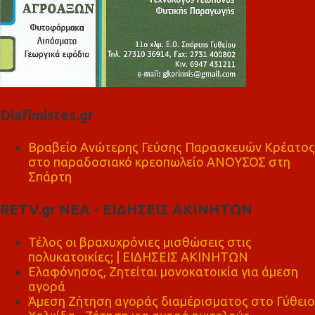
Diafimistes.gr
Βραβείο Ανώτερης Γεύσης Παρασκευών Κρέατος
στο παραδοσιακό κρεοπωλείο ΑΝΟΥΣΟΣ στη
Σπάρτη
RETV.gr ΝΕΑ - ΕΙΔΗΣΕΙΣ ΑΚΙΝΗΤΩΝ
Τέλος οι βραχυχρόνιες μισθώσεις στις
πολυκατοικίες; | ΕΙΔΗΣΕΙΣ ΑΚΙΝΗΤΩΝ
Ελαφόνησος, Ζητείται μονοκατοικία για άμεση
αγορά
Άμεση Ζήτηση αγοράς διαμέρισματος στο Γύθειο