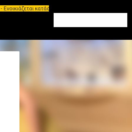
ζεται κατάστημα 134 τ.μ, με υπόγειο 124τ.μ και πα