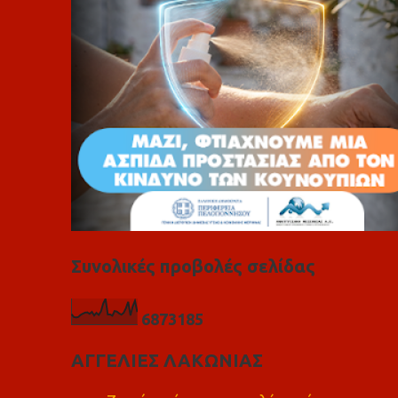
α
Συνολικές προβολές σελίδας
6
8
7
3
1
8
5
ΑΓΓΕΛΙΕΣ ΛΑΚΩΝΙΑΣ