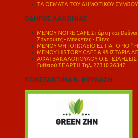
ΤΑ ΘΕΜΑΤΑ ΤΟΥ ΔΗΜΟΤΙΚΟΥ ΣΥΜΒΟΥΛ
ΟΔΗΓΟΣ ΛΑΚΩΝΙΑΣ
MENOY NOIRE CAFE Σπάρτη και Delive
Σάντουιτς - Μπεκέτες - Πίτες
ΜΕΝΟΥ ΨΗΤΟΠΩΛΕΙΟ ΕΣΤΙΑΤΟΡΙΟ " Η 
ΜΕΝΟΥ HISTORY CAFE & ΨΗΣΤΑΡΙΑ ΛΕΩ
ΑΦΑΙ ΒΑΚΑΛΟΠΟΥΛΟΥ Ο.Ε ΠΩΛΗΣΕΙΣ 
Γυθειού ΣΠΑΡΤΗ Τηλ. 27310 26347
ΚΩΝΣΤΑΝΤΙΝΑ Κ. ΒΟΥΝΑΣΗ