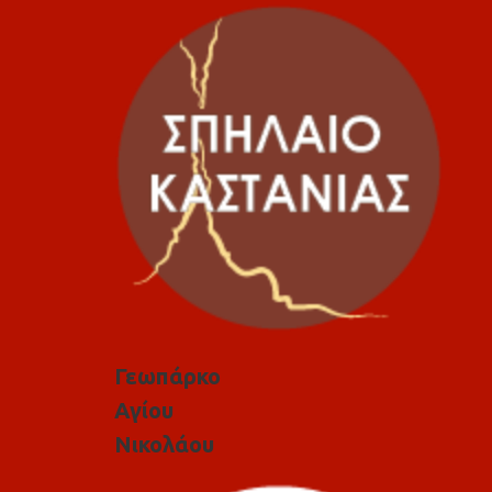
Γεωπάρκο
Αγίου
Νικολάου