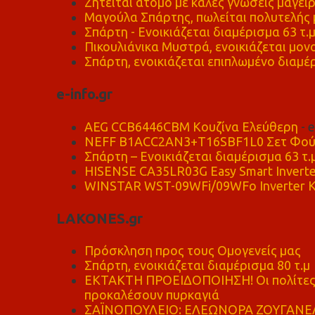
Ζητείται άτομο με καλές γνώσεις μαγειρ
Μαγούλα Σπάρτης, πωλείται πολυτελής μ
Σπάρτη - Ενοικιάζεται διαμέρισμα 63 τ.
Πικουλιάνικα Μυστρά, ενοικιάζεται μονο
Σπάρτη, ενοικιάζεται επιπλωμένο διαμέρ
e-info.gr
AEG CCB6446CBM Κουζίνα Ελεύθερη
- 
NEFF B1ACC2AN3+T16SBF1L0 Σετ Φού
Σπάρτη – Ενοικιάζεται διαμέρισμα 63 τ.
HISENSE CA35LR03G Easy Smart Inverte
WINSTAR WST-09WFi/09WFo Inverter Κ
LAKONES.gr
Πρόσκληση προς τους Ομογενείς μας
Σπάρτη, ενοικιάζεται διαμέρισμα 80 τ.μ
ΕΚΤΑΚΤΗ ΠΡΟΕΙΔΟΠΟΙΗΣΗ! Οι πολίτες ν
προκαλέσουν πυρκαγιά
ΣΑΪΝΟΠΟΥΛΕΙΟ: ΕΛΕΩΝΟΡΑ ΖΟΥΓΑΝΕΛ