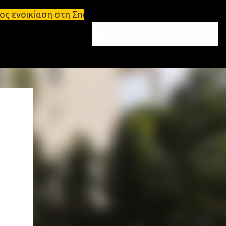
τη Σπάρτη Ενοικιάσεις διαμερισμάτων Σπάρτη και Λα