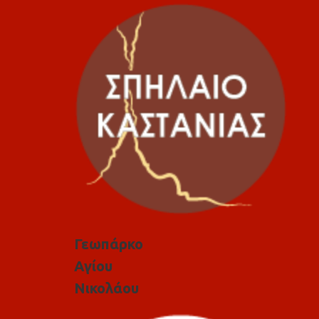
Γεωπάρκο
Αγίου
Νικολάου