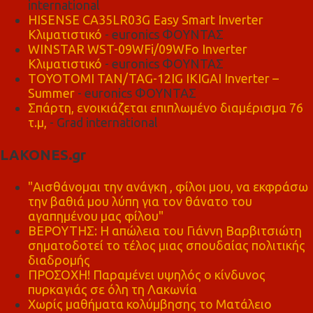
international
HISENSE CA35LR03G Easy Smart Inverter
Κλιματιστικό
- euronics ΦΟΥΝΤΑΣ
WINSTAR WST-09WFi/09WFo Inverter
Κλιματιστικό
- euronics ΦΟΥΝΤΑΣ
TOYOTOMI TAN/TAG-12IG IKIGAI Inverter –
Summer
- euronics ΦΟΥΝΤΑΣ
Σπάρτη, ενοικιάζεται επιπλωμένο διαμέρισμα 76
τ.μ,
- Grad international
LAKONES.gr
"Αισθάνομαι την ανάγκη , φίλοι μου, να εκφράσω
την βαθιά μου λύπη για τον θάνατο του
αγαπημένου μας φίλου"
ΒΕΡΟΥΤΗΣ: Η απώλεια του Γιάννη Βαρβιτσιώτη
σηματοδοτεί το τέλος μιας σπουδαίας πολιτικής
διαδρομής
ΠΡΟΣΟΧΗ! Παραμένει υψηλός ο κίνδυνος
πυρκαγιάς σε όλη τη Λακωνία
Χωρίς μαθήματα κολύμβησης το Ματάλειο