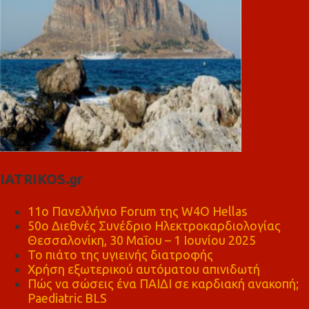
IATRIKOS.gr
11ο Πανελλήνιο Forum της W4O Hellas
50ο Διεθνές Συνέδριο Ηλεκτροκαρδιολογίας
Θεσσαλονίκη, 30 Μαΐου – 1 Ιουνίου 2025
Το πιάτο της υγιεινής διατροφής
Χρήση εξωτερικού αυτόματου απινιδωτή
Πώς να σώσεις ένα ΠΑΙΔΙ σε καρδιακή ανακοπή;
Paediatric BLS