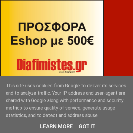
This site uses cookies from Google to deliver its services
and to analyze traffic. Your IP address and user-agent are
shared with Google along with performance and security
metrics to ensure quality of service, generate usage
ΒΕΚΡΑΚΟΣ
statistics, and to detect and address abuse.
LEARN MORE
GOT IT