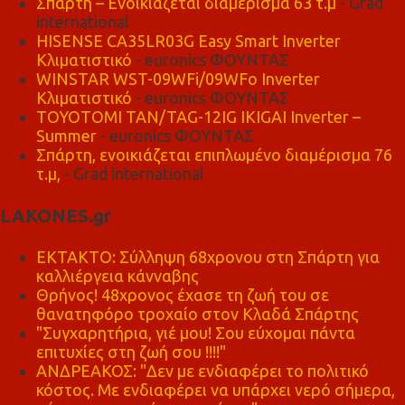
Σπάρτη – Ενοικιάζεται διαμέρισμα 63 τ.μ
- Grad
international
HISENSE CA35LR03G Easy Smart Inverter
Κλιματιστικό
- euronics ΦΟΥΝΤΑΣ
WINSTAR WST-09WFi/09WFo Inverter
Κλιματιστικό
- euronics ΦΟΥΝΤΑΣ
TOYOTOMI TAN/TAG-12IG IKIGAI Inverter –
Summer
- euronics ΦΟΥΝΤΑΣ
Σπάρτη, ενοικιάζεται επιπλωμένο διαμέρισμα 76
τ.μ,
- Grad international
LAKONES.gr
ΕΚΤΑΚΤΟ: Σύλληψη 68χρονου στη Σπάρτη για
καλλιέργεια κάνναβης
Θρήνος! 48χρονος έχασε τη ζωή του σε
θανατηφόρο τροχαίο στον Κλαδά Σπάρτης
"Συγχαρητήρια, γιέ μου! Σου εύχομαι πάντα
επιτυχίες στη ζωή σου !!!!"
ΑΝΔΡΕΑΚΟΣ: "Δεν με ενδιαφέρει το πολιτικό
κόστος. Με ενδιαφέρει να υπάρχει νερό σήμερα,