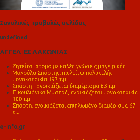
Συνολικές προβολές σελίδας
u
n
d
e
f
n
e
d
ΑΓΓΕΛΙΕΣ ΛΑΚΩΝΙΑΣ
Ζητείται άτομο με καλές γνώσεις μαγειρικής
Μαγούλα Σπάρτης, πωλείται πολυτελής
μονοκατοικία 197 τ.μ
Σπάρτη - Ενοικιάζεται διαμέρισμα 63 τ.μ
Πικουλιάνικα Μυστρά, ενοικιάζεται μονοκατοικία
100 τ.μ
Σπάρτη, ενοικιάζεται επιπλωμένο διαμέρισμα 67
τ.μ
e-info.gr