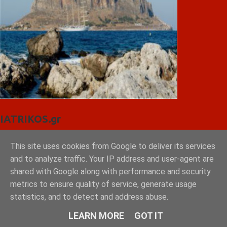
IATRIKOS.gr
11ο Πανελλήνιο Forum της W4O Hellas
This site uses cookies from Google to deliver its services
50ο Διεθνές Συνέδριο Ηλεκτροκαρδιολογίας
and to analyze traffic. Your IP address and user-agent are
Θεσσαλονίκη, 30 Μαΐου – 1 Ιουνίου 2025
shared with Google along with performance and security
Το πιάτο της υγιεινής διατροφής
metrics to ensure quality of service, generate usage
Χρήση εξωτερικού αυτόματου απινιδωτή
Πώς να σώσεις ένα ΠΑΙΔΙ σε καρδιακή ανακοπή;
statistics, and to detect and address abuse.
Paediatric BLS
LEARN MORE
GOT IT