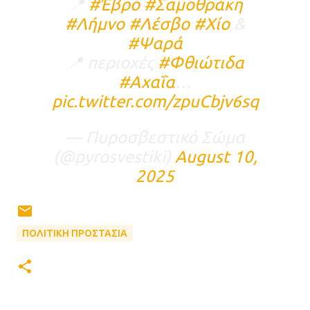
📍
#Έβρο
#Σαμοθράκη
#Λήμνο
#Λέσβο
#Χίο
&
#Ψαρά
📍 περιοχές
#Φθιώτιδα
#Αχαΐα
…
pic.twitter.com/zpuCbjv6sq
— Πυροσβεστικό Σώμα
(@pyrosvestiki)
August 10,
2025
ΠΟΛΙΤΙΚΗ ΠΡΟΣΤΑΣΙΑ