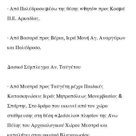
∙ Από Πολύδροσο µέσω της θέσης «Ψητό» προς Κοσµά
Π.Ε. Αρκαδίας.
∙ Από Βασαρά προς Βέρια, Ιερά Μονή Αγ. Αναργύρων
και Πολύδροσο.
Δασικό Σύμπλεγμα Αν. Ταϋγέτου
∙ Από Μυστρά προς Ταϋγέτη μέχρι Παιδικές
Κατασκηνώσεις Ιεράς Μητροπόλεως Μονεμβασίας &
Σπάρτης. Στο δρόμο που εκκινεί από τον χώρο
στάθμευσης στη θέση «Διάσελο» πλησίον της Άνω
Πύλης του Αρχαιολογικού Χώρου Μυστρά και
καταλήγει στον οικισμό Βλαχοχωρίου.