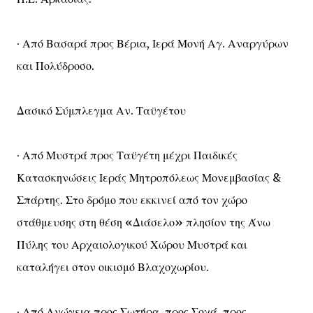
∙ Από Βασαρά προς Βέρια, Ιερά Μονή Αγ. Αναργύρων
και Πολύδροσο.
Δασικό Σύμπλεγμα Αν. Ταϋγέτου
∙ Από Μυστρά προς Ταϋγέτη μέχρι Παιδικές
Κατασκηνώσεις Ιεράς Μητροπόλεως Μονεμβασίας &
Σπάρτης. Στο δρόμο που εκκινεί από τον χώρο
στάθμευσης στη θέση «Διάσελο» πλησίον της Άνω
Πύλης του Αρχαιολογικού Χώρου Μυστρά και
καταλήγει στον οικισμό Βλαχοχωρίου.
∙ Από Ανώγεια προς Σωτήρα, προς Σοχά, προς