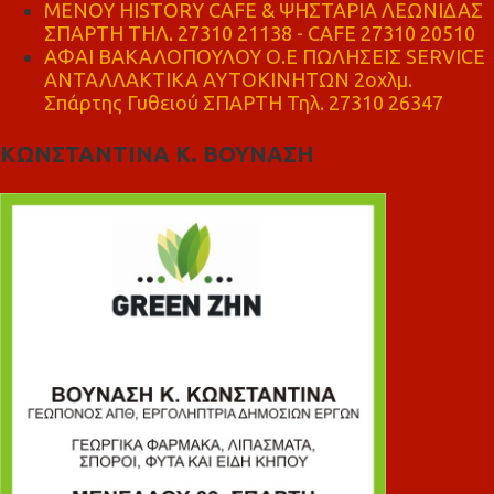
ΜΕΝΟΥ HISTORY CAFE & ΨΗΣΤΑΡΙΑ ΛΕΩΝΙΔΑΣ
ΣΠΑΡΤΗ ΤΗΛ. 27310 21138 - CAFE 27310 20510
ΑΦΑΙ ΒΑΚΑΛΟΠΟΥΛΟΥ Ο.Ε ΠΩΛΗΣΕΙΣ SERVICE
ΑΝΤΑΛΛΑΚΤΙΚΑ ΑΥΤΟΚΙΝΗΤΩΝ 2οχλμ.
Σπάρτης Γυθειού ΣΠΑΡΤΗ Τηλ. 27310 26347
ΚΩΝΣΤΑΝΤΙΝΑ Κ. ΒΟΥΝΑΣΗ