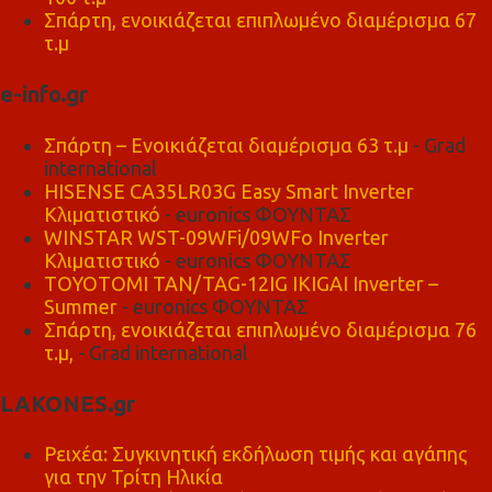
Σπάρτη, ενοικιάζεται επιπλωμένο διαμέρισμα 67
τ.μ
e-info.gr
Σπάρτη – Ενοικιάζεται διαμέρισμα 63 τ.μ
- Grad
international
HISENSE CA35LR03G Easy Smart Inverter
Κλιματιστικό
- euronics ΦΟΥΝΤΑΣ
WINSTAR WST-09WFi/09WFo Inverter
Κλιματιστικό
- euronics ΦΟΥΝΤΑΣ
TOYOTOMI TAN/TAG-12IG IKIGAI Inverter –
Summer
- euronics ΦΟΥΝΤΑΣ
Σπάρτη, ενοικιάζεται επιπλωμένο διαμέρισμα 76
τ.μ,
- Grad international
LAKONES.gr
Ρειχέα: Συγκινητική εκδήλωση τιμής και αγάπης
για την Τρίτη Ηλικία