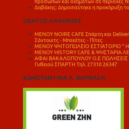
προσώπων και οχημάτων σε περιοχές
Δαβάκης: Δημοσιεύτηκε η προκήρυξη το
ΟΔΗΓΟΣ ΛΑΚΩΝΙΑΣ
MENOY NOIRE CAFE Σπάρτη και Delive
Σάντουιτς - Μπεκέτες - Πίτες
ΜΕΝΟΥ ΨΗΤΟΠΩΛΕΙΟ ΕΣΤΙΑΤΟΡΙΟ " Η 
ΜΕΝΟΥ HISTORY CAFE & ΨΗΣΤΑΡΙΑ ΛΕΩ
ΑΦΑΙ ΒΑΚΑΛΟΠΟΥΛΟΥ Ο.Ε ΠΩΛΗΣΕΙΣ 
Γυθειού ΣΠΑΡΤΗ Τηλ. 27310 26347
ΚΩΝΣΤΑΝΤΙΝΑ Κ. ΒΟΥΝΑΣΗ