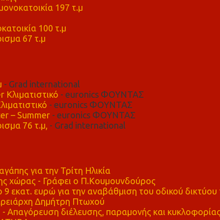
ονοκατοικία 197 τ.μ
μ
κατοικία 100 τ.μ
ισμα 67 τ.μ
μ
- Grad international
r Κλιματιστικό
- euronics ΦΟΥΝΤΑΣ
λιματιστικό
- euronics ΦΟΥΝΤΑΣ
er – Summer
- euronics ΦΟΥΝΤΑΣ
ισμα 76 τ.μ,
- Grad international
αγάπης για την Τρίτη Ηλικία
ης χώρας - Γράφει ο Π.Κουμουνδούρος
 9 εκατ. ευρώ για την αναβάθμιση του οδικού δικτύου 
ρειάρχη Δημήτρη Πτωχού
Απαγόρευση διέλευσης, παραμονής και κυκλοφορία