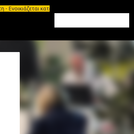
ιάζεται κατάστημα 134 τ.μ, με υπόγειο 124τ.μ και 