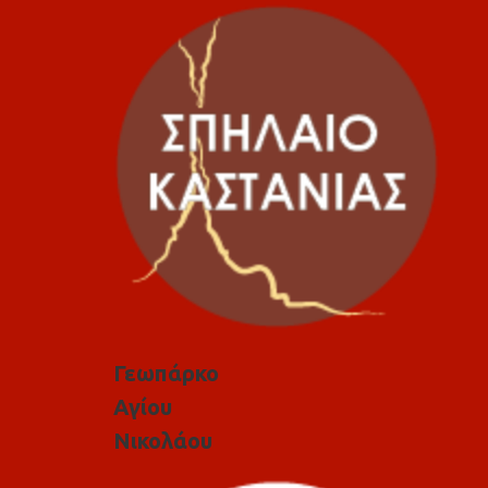
Γεωπάρκο
Αγίου
Νικολάου