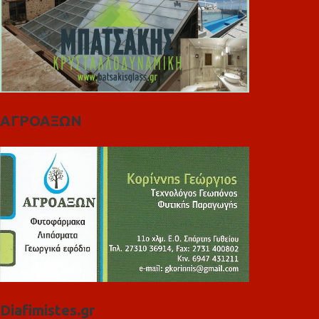
ΑΓΡΟΑΞΩΝ
Diafimistes.gr