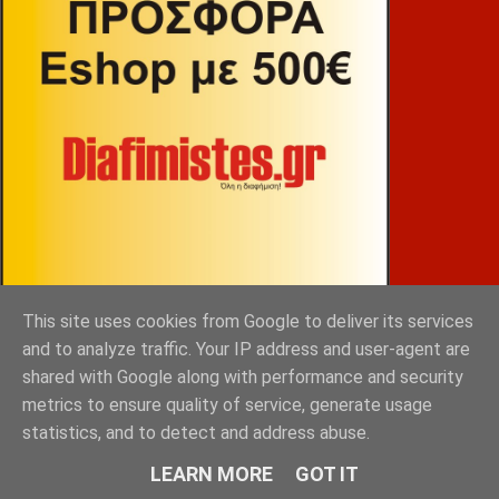
This site uses cookies from Google to deliver its services
ΒΕΚΡΑΚΟΣ
and to analyze traffic. Your IP address and user-agent are
shared with Google along with performance and security
metrics to ensure quality of service, generate usage
statistics, and to detect and address abuse.
LEARN MORE
GOT IT