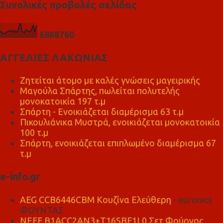
Συνολικές προβολές σελίδας
6
8
6
8
7
6
0
ΑΓΓΕΛΙΕΣ ΛΑΚΩΝΙΑΣ
Ζητείται άτομο με καλές γνώσεις μαγειρικής
Μαγούλα Σπάρτης, πωλείται πολυτελής
μονοκατοικία 197 τ.μ
Σπάρτη - Ενοικιάζεται διαμέρισμα 63 τ.μ
Πικουλιάνικα Μυστρά, ενοικιάζεται μονοκατοικία
100 τ.μ
Σπάρτη, ενοικιάζεται επιπλωμένο διαμέρισμα 67
τ.μ
e-info.gr
AEG CCB6446CBM Κουζίνα Ελεύθερη
- euronics
ΦΟΥΝΤΑΣ
NEFF B1ACC2AN3+T16SBF1L0 Σετ Φούρνος