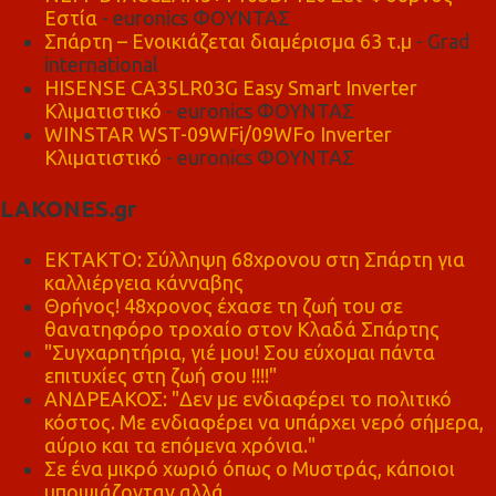
Εστία
- euronics ΦΟΥΝΤΑΣ
Σπάρτη – Ενοικιάζεται διαμέρισμα 63 τ.μ
- Grad
international
HISENSE CA35LR03G Easy Smart Inverter
Κλιματιστικό
- euronics ΦΟΥΝΤΑΣ
WINSTAR WST-09WFi/09WFo Inverter
Κλιματιστικό
- euronics ΦΟΥΝΤΑΣ
LAKONES.gr
ΕΚΤΑΚΤΟ: Σύλληψη 68χρονου στη Σπάρτη για
καλλιέργεια κάνναβης
Θρήνος! 48χρονος έχασε τη ζωή του σε
θανατηφόρο τροχαίο στον Κλαδά Σπάρτης
"Συγχαρητήρια, γιέ μου! Σου εύχομαι πάντα
επιτυχίες στη ζωή σου !!!!"
ΑΝΔΡΕΑΚΟΣ: "Δεν με ενδιαφέρει το πολιτικό
κόστος. Με ενδιαφέρει να υπάρχει νερό σήμερα,
αύριο και τα επόμενα χρόνια."
Σε ένα μικρό χωριό όπως ο Μυστράς, κάποιοι
υποψιάζονταν αλλά...