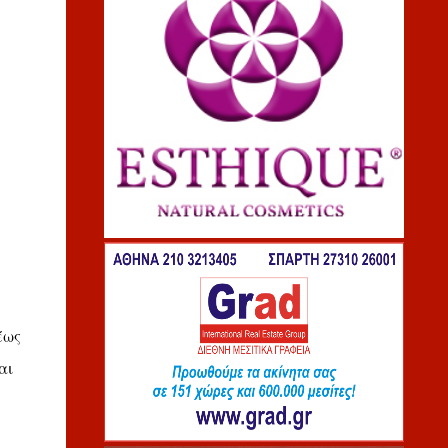
έως
αι