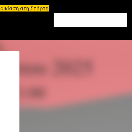
άρτη Ενοικιάσεις διαμερισμάτων Σπάρτη και Λακωνία