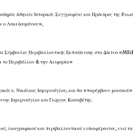
καδημία Αθηνών Ιστορικός Συγγραφέας και Πρόεδρος της Ένωσ
 ο Λακεδαιμόνιος»,
και Σύμβουλος Περιβαλλοντικής Εκπαίδευσης στο Δίκτυο «ME
α το Περιβάλλον & την Αειφορία»
ορικός κ. Νικόλαος Ισμυρνιόγλου, και θα «παρέμβουν μουσικά»
άννης Ισμυρνιόγλου και Γιώργος Κασαβέτης.
ικού, λαογραφικού και περιβαλλοντικού ενδιαφέροντος, ενώ τα