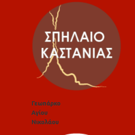
Γεωπάρκο
Αγίου
Νικολάου