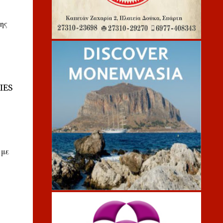
ης
dIES
 με