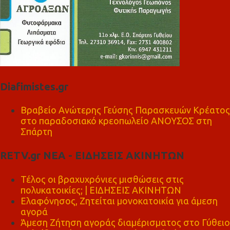
Diafimistes.gr
Βραβείο Ανώτερης Γεύσης Παρασκευών Κρέατος
στο παραδοσιακό κρεοπωλείο ΑΝΟΥΣΟΣ στη
Σπάρτη
RETV.gr ΝΕΑ - ΕΙΔΗΣΕΙΣ ΑΚΙΝΗΤΩΝ
Τέλος οι βραχυχρόνιες μισθώσεις στις
πολυκατοικίες; | ΕΙΔΗΣΕΙΣ ΑΚΙΝΗΤΩΝ
Ελαφόνησος, Ζητείται μονοκατοικία για άμεση
αγορά
Άμεση Ζήτηση αγοράς διαμέρισματος στο Γύθειο