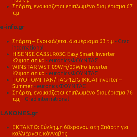
Σπάρτη, ενοικιάζεται επιπλωμένο διαμέρισμα 67
τ.μ
e-info.gr
Σπάρτη – Ενοικιάζεται διαμέρισμα 63 τ.μ
- Grad
international
HISENSE CA35LR03G Easy Smart Inverter
Κλιματιστικό
- euronics ΦΟΥΝΤΑΣ
WINSTAR WST-09WFi/09WFo Inverter
Κλιματιστικό
- euronics ΦΟΥΝΤΑΣ
TOYOTOMI TAN/TAG-12IG IKIGAI Inverter –
Summer
- euronics ΦΟΥΝΤΑΣ
Σπάρτη, ενοικιάζεται επιπλωμένο διαμέρισμα 76
τ.μ,
- Grad international
LAKONES.gr
ΕΚΤΑΚΤΟ: Σύλληψη 68χρονου στη Σπάρτη για
καλλιέργεια κάνναβης