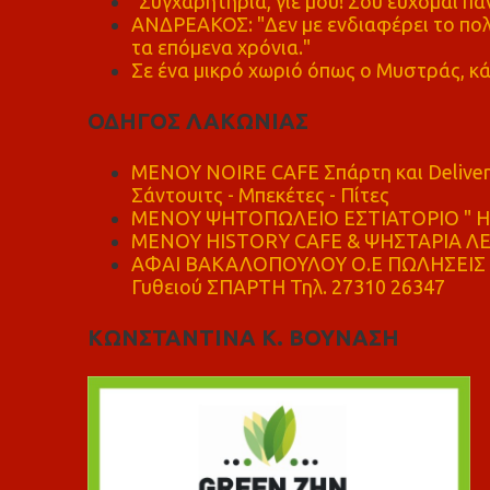
"Συγχαρητήρια, γιέ μου! Σου εύχομαι πάν
ΑΝΔΡΕΑΚΟΣ: "Δεν με ενδιαφέρει το πολι
τα επόμενα χρόνια."
Σε ένα μικρό χωριό όπως ο Μυστράς, κά
ΟΔΗΓΟΣ ΛΑΚΩΝΙΑΣ
MENOY NOIRE CAFE Σπάρτη και Delive
Σάντουιτς - Μπεκέτες - Πίτες
ΜΕΝΟΥ ΨΗΤΟΠΩΛΕΙΟ ΕΣΤΙΑΤΟΡΙΟ " Η 
ΜΕΝΟΥ HISTORY CAFE & ΨΗΣΤΑΡΙΑ ΛΕΩ
ΑΦΑΙ ΒΑΚΑΛΟΠΟΥΛΟΥ Ο.Ε ΠΩΛΗΣΕΙΣ 
Γυθειού ΣΠΑΡΤΗ Τηλ. 27310 26347
ΚΩΝΣΤΑΝΤΙΝΑ Κ. ΒΟΥΝΑΣΗ