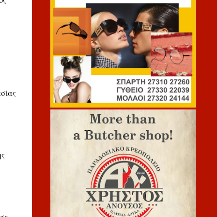
ος
ασίας
ης