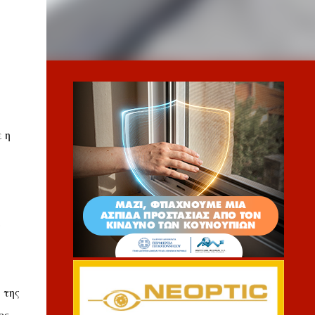
 η
ν
 της