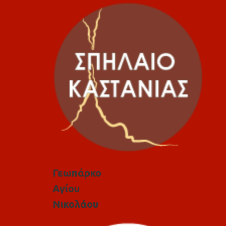
Γεωπάρκο
Αγίου
Νικολάου