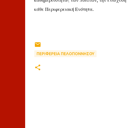
καθημερινότητας των πολιτών, την ενίσχυση
κάθε Περιφερειακή Ενότητα.
ΠΕΡΙΦΕΡΕΙΑ ΠΕΛΟΠΟΝΝΗΣΟΥ
Σ
χ
ό