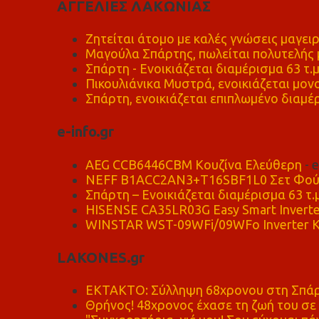
ΑΓΓΕΛΙΕΣ ΛΑΚΩΝΙΑΣ
Ζητείται άτομο με καλές γνώσεις μαγειρ
Μαγούλα Σπάρτης, πωλείται πολυτελής μ
Σπάρτη - Ενοικιάζεται διαμέρισμα 63 τ.
Πικουλιάνικα Μυστρά, ενοικιάζεται μονο
Σπάρτη, ενοικιάζεται επιπλωμένο διαμέρ
e-info.gr
AEG CCB6446CBM Κουζίνα Ελεύθερη
- 
NEFF B1ACC2AN3+T16SBF1L0 Σετ Φού
Σπάρτη – Ενοικιάζεται διαμέρισμα 63 τ.
HISENSE CA35LR03G Easy Smart Inverte
WINSTAR WST-09WFi/09WFo Inverter Κ
LAKONES.gr
ΕΚΤΑΚΤΟ: Σύλληψη 68χρονου στη Σπάρτ
Θρήνος! 48χρονος έχασε τη ζωή του σ