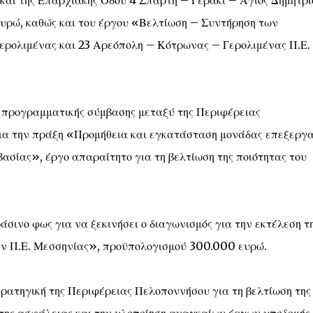
και της Επαρχιακής Οδού 4 Σπάρτη – Γεράκι – Άγιος Δημήτρι
υρώ, καθώς και του έργου «Βελτίωση – Συντήρηση των
ερολιμένας και 23 Αρεόπολη – Κότρωνας – Γερολιμένας Π.Ε.
υ προγραμματικής σύμβασης μεταξύ της Περιφέρειας
ια την πράξη «Προμήθεια και εγκατάσταση μονάδας επεξεργ
σίας», έργο απαραίτητο για τη βελτίωση της ποιότητας του
σινο φως για να ξεκινήσει ο διαγωνισμός για την εκτέλεση τ
ην Π.Ε. Μεσσηνίας», προϋπολογισμού 300.000 ευρώ.
ατηγική της Περιφέρειας Πελοποννήσου για τη βελτίωση της