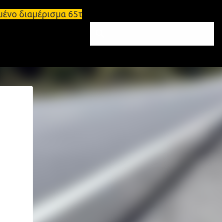
μένο διαμέρισμα 65τ.μ Σπάρτη - πωλείται τριάρι δι