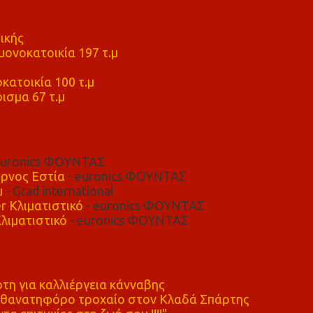
ικής
ονοκατοικία 197 τ.μ
μ
κατοικία 100 τ.μ
ισμα 67 τ.μ
euronics ΦΟΥΝΤΑΣ
ρνος Εστία
- euronics ΦΟΥΝΤΑΣ
μ
- Grad international
r Κλιματιστικό
- euronics ΦΟΥΝΤΑΣ
λιματιστικό
- euronics ΦΟΥΝΤΑΣ
η για καλλιέργεια κάνναβης
ε θανατηφόρο τροχαίο στον Κλαδά Σπάρτης