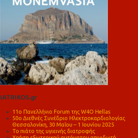
IATRIKOS.gr
11ο Πανελλήνιο Forum της W4O Hellas
50ο Διεθνές Συνέδριο Ηλεκτροκαρδιολογίας
Θεσσαλονίκη, 30 Μαΐου – 1 Ιουνίου 2025
Το πιάτο της υγιεινής διατροφής
Χρήση εξωτερικού αυτόματου απινιδωτή