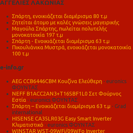
ΑΓΓΕΛΙΕΣ ΛΑΚΩΝΙΑΣ
Σπάρτη, ενοικιάζεται διαμέρισμα 80 τ.μ
Ζητείται άτομο με καλές γνώσεις μαγειρικής
Μαγούλα Σπάρτης, πωλείται πολυτελής
μονοκατοικία 197 τ.μ
Σπάρτη - Ενοικιάζεται διαμέρισμα 63 τ.μ
Πικουλιάνικα Μυστρά, ενοικιάζεται μονοκατοικία
100 τ.μ
e-info.gr
AEG CCB6446CBM Κουζίνα Ελεύθερη
- euronics
ΦΟΥΝΤΑΣ
NEFF B1ACC2AN3+T16SBF1L0 Σετ Φούρνος
Εστία
- euronics ΦΟΥΝΤΑΣ
Σπάρτη – Ενοικιάζεται διαμέρισμα 63 τ.μ
- Grad
international
HISENSE CA35LR03G Easy Smart Inverter
Κλιματιστικό
- euronics ΦΟΥΝΤΑΣ
WINSTAR WST-09WFi/09WFo Inverter