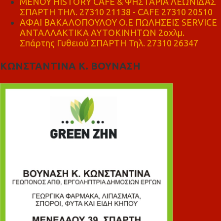
ΜΕΝΟΥ HISTORY CAFE & ΨΗΣΤΑΡΙΑ ΛΕΩΝΙΔΑΣ
ΣΠΑΡΤΗ ΤΗΛ. 27310 21138 - CAFE 27310 20510
ΑΦΑΙ ΒΑΚΑΛΟΠΟΥΛΟΥ Ο.Ε ΠΩΛΗΣΕΙΣ SERVICE
ΑΝΤΑΛΛΑΚΤΙΚΑ ΑΥΤΟΚΙΝΗΤΩΝ 2οχλμ.
Σπάρτης Γυθειού ΣΠΑΡΤΗ Τηλ. 27310 26347
ΚΩΝΣΤΑΝΤΙΝΑ Κ. ΒΟΥΝΑΣΗ