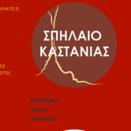
νοικτή η
10
ρτης
Γεωπάρκο
Αγίου
Νικολάου