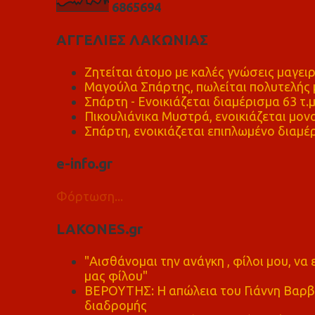
6
8
6
5
6
9
4
ΑΓΓΕΛΙΕΣ ΛΑΚΩΝΙΑΣ
Ζητείται άτομο με καλές γνώσεις μαγειρ
Μαγούλα Σπάρτης, πωλείται πολυτελής μ
Σπάρτη - Ενοικιάζεται διαμέρισμα 63 τ.
Πικουλιάνικα Μυστρά, ενοικιάζεται μονο
Σπάρτη, ενοικιάζεται επιπλωμένο διαμέρ
e-info.gr
Φόρτωση...
LAKONES.gr
"Αισθάνομαι την ανάγκη , φίλοι μου, ν
μας φίλου"
ΒΕΡΟΥΤΗΣ: Η απώλεια του Γιάννη Βαρβι
διαδρομής