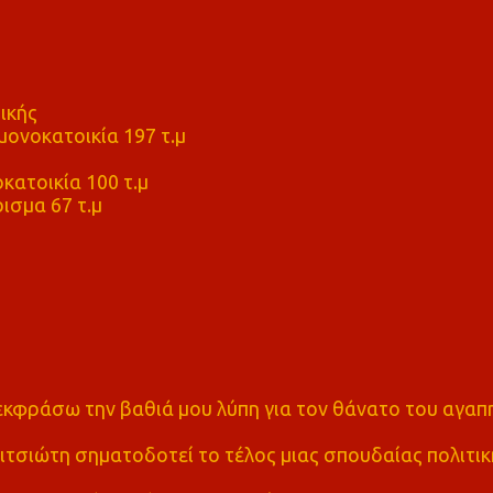
ικής
ονοκατοικία 197 τ.μ
μ
κατοικία 100 τ.μ
ισμα 67 τ.μ
α εκφράσω την βαθιά μου λύπη για τον θάνατο του αγα
τσιώτη σηματοδοτεί το τέλος μιας σπουδαίας πολιτικ