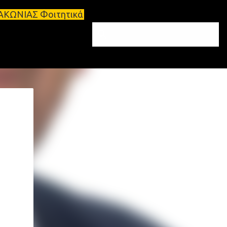
τικά σπίτια προς ενοικίαση στη Σπάρτη Ενοικιάσεις 