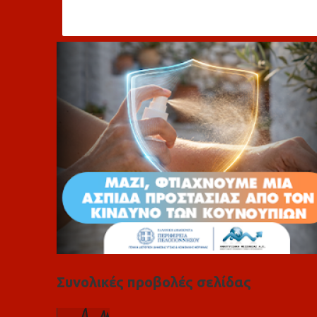
ό
λ
ι
α
Συνολικές προβολές σελίδας