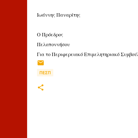
Ιωάννης Παναρίτης
Ο Πρόεδρος
Πελοποννήσου
Για το Περιφερειακό Επιμελητηριακό Συμβού
ΠΕΣΠ
Σ
χ