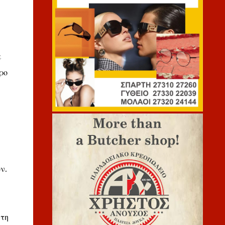
ε
ρο
ν.
 τη