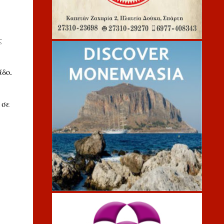
ς
δο.
 σε