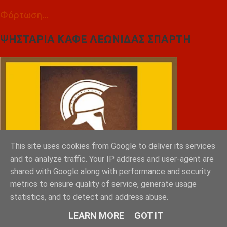
Φόρτωση...
ΨΗΣΤΑΡΙΑ ΚΑΦΕ ΛΕΩΝΙΔΑΣ ΣΠΑΡΤΗ
This site uses cookies from Google to deliver its services
and to analyze traffic. Your IP address and user-agent are
shared with Google along with performance and security
metrics to ensure quality of service, generate usage
statistics, and to detect and address abuse.
LEARN MORE
GOT IT