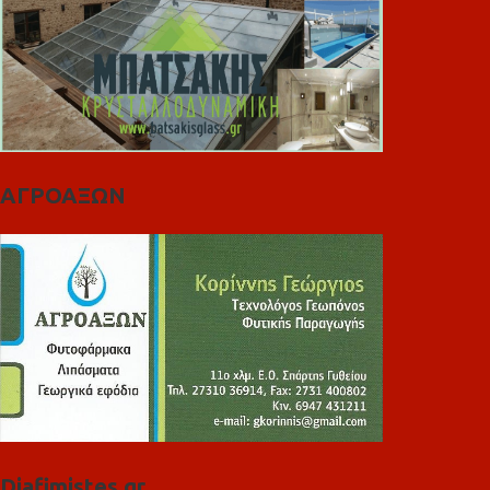
ΑΓΡΟΑΞΩΝ
Diafimistes.gr