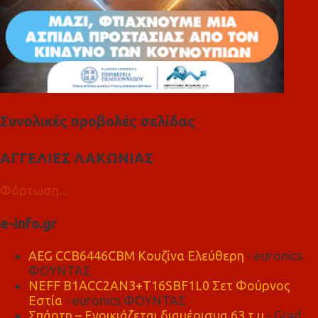
Συνολικές προβολές σελίδας
ΑΓΓΕΛΙΕΣ ΛΑΚΩΝΙΑΣ
Φόρτωση...
e-info.gr
AEG CCB6446CBM Κουζίνα Ελεύθερη
- euronics
ΦΟΥΝΤΑΣ
NEFF B1ACC2AN3+T16SBF1L0 Σετ Φούρνος
Εστία
- euronics ΦΟΥΝΤΑΣ
Σπάρτη – Ενοικιάζεται διαμέρισμα 63 τ.μ
- Grad