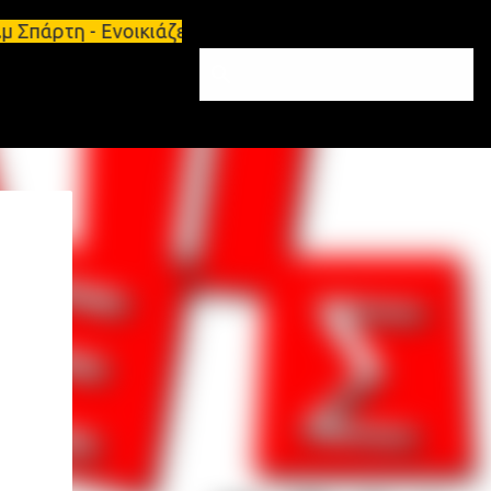
 Σπάρτη - Ενοικιάζεται επιπλωμένο διαμέρισμα 65τ.