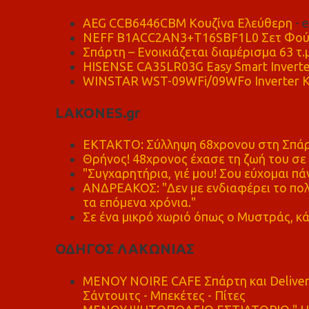
AEG CCB6446CBM Κουζίνα Ελεύθερη
- 
NEFF B1ACC2AN3+T16SBF1L0 Σετ Φού
Σπάρτη – Ενοικιάζεται διαμέρισμα 63 τ.
HISENSE CA35LR03G Easy Smart Inverte
WINSTAR WST-09WFi/09WFo Inverter Κ
LAKONES.gr
ΕΚΤΑΚΤΟ: Σύλληψη 68χρονου στη Σπάρτ
Θρήνος! 48χρονος έχασε τη ζωή του σ
"Συγχαρητήρια, γιέ μου! Σου εύχομαι πάν
ΑΝΔΡΕΑΚΟΣ: "Δεν με ενδιαφέρει το πολι
τα επόμενα χρόνια."
Σε ένα μικρό χωριό όπως ο Μυστράς, κά
ΟΔΗΓΟΣ ΛΑΚΩΝΙΑΣ
MENOY NOIRE CAFE Σπάρτη και Delive
Σάντουιτς - Μπεκέτες - Πίτες