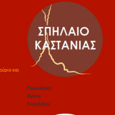
αύριο και
Γεωπάρκο
Αγίου
Νικολάου