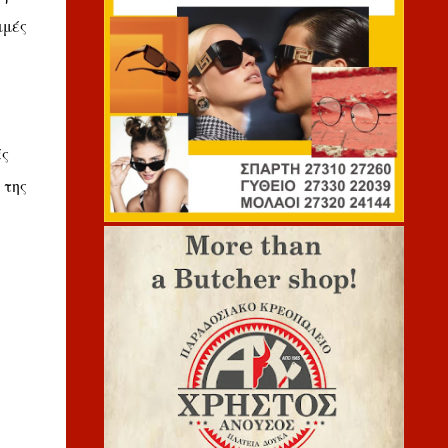
ιμές
ές
 της