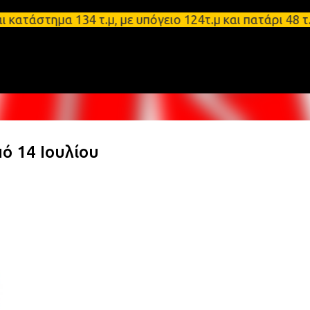
Μετάβαση στο κύριο περιεχόμενο
τημα 134 τ.μ, με υπόγειο 124τ.μ και πατάρι 48 τ.μ
ό 14 Ιουλίου