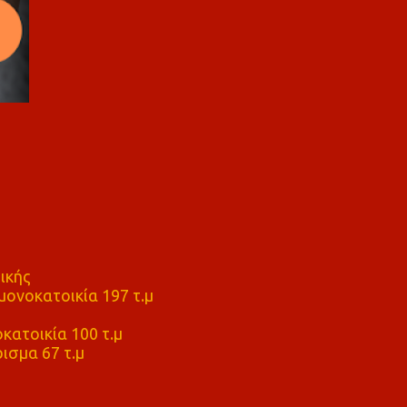
ικής
ονοκατοικία 197 τ.μ
μ
κατοικία 100 τ.μ
ισμα 67 τ.μ