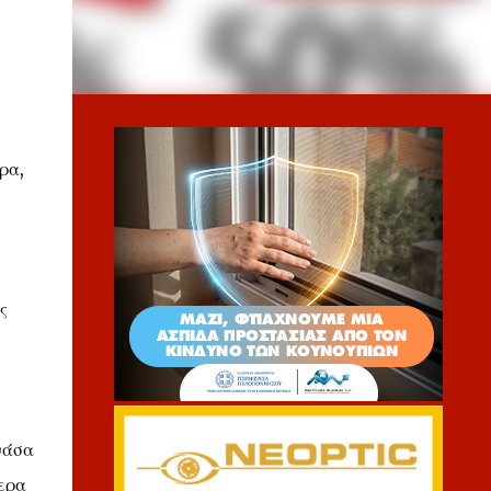
ρα,
ς
ανάσα
τερα