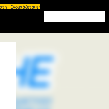
η - Ενοικιάζεται επιπλωμένο διαμέρισμα 65τ.μ Σπάρ