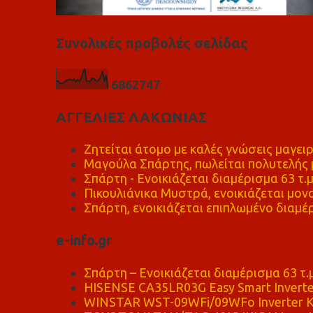
Συνολικές προβολές σελίδας
6
8
6
2
7
4
7
ΑΓΓΕΛΙΕΣ ΛΑΚΩΝΙΑΣ
Ζητείται άτομο με καλές γνώσεις μαγειρ
Μαγούλα Σπάρτης, πωλείται πολυτελής μ
Σπάρτη - Ενοικιάζεται διαμέρισμα 63 τ.
Πικουλιάνικα Μυστρά, ενοικιάζεται μονο
Σπάρτη, ενοικιάζεται επιπλωμένο διαμέρ
e-info.gr
Σπάρτη – Ενοικιάζεται διαμέρισμα 63 τ.
HISENSE CA35LR03G Easy Smart Inverte
WINSTAR WST-09WFi/09WFo Inverter Κ