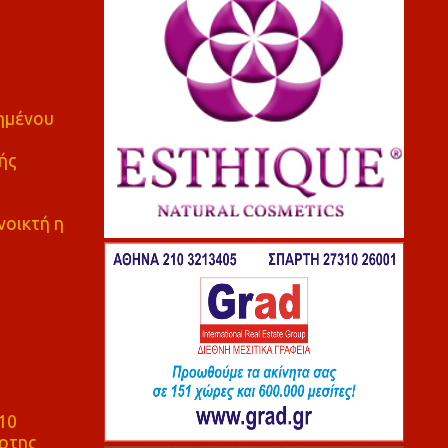
πημένου
ής
νοικτή η
10
ρτης