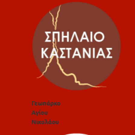
Γεωπάρκο
Αγίου
Νικολάου