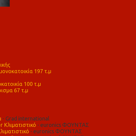
ικής
ονοκατοικία 197 τ.μ
μ
κατοικία 100 τ.μ
ισμα 67 τ.μ
μ
- Grad international
r Κλιματιστικό
- euronics ΦΟΥΝΤΑΣ
λιματιστικό
- euronics ΦΟΥΝΤΑΣ