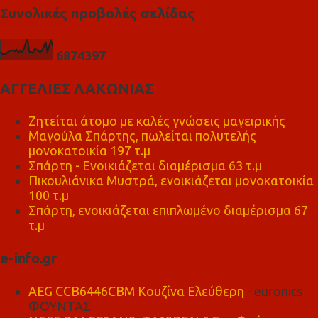
Συνολικές προβολές σελίδας
6
8
7
4
3
9
7
ΑΓΓΕΛΙΕΣ ΛΑΚΩΝΙΑΣ
Ζητείται άτομο με καλές γνώσεις μαγειρικής
Μαγούλα Σπάρτης, πωλείται πολυτελής
μονοκατοικία 197 τ.μ
Σπάρτη - Ενοικιάζεται διαμέρισμα 63 τ.μ
Πικουλιάνικα Μυστρά, ενοικιάζεται μονοκατοικία
100 τ.μ
Σπάρτη, ενοικιάζεται επιπλωμένο διαμέρισμα 67
τ.μ
e-info.gr
AEG CCB6446CBM Κουζίνα Ελεύθερη
- euronics
ΦΟΥΝΤΑΣ