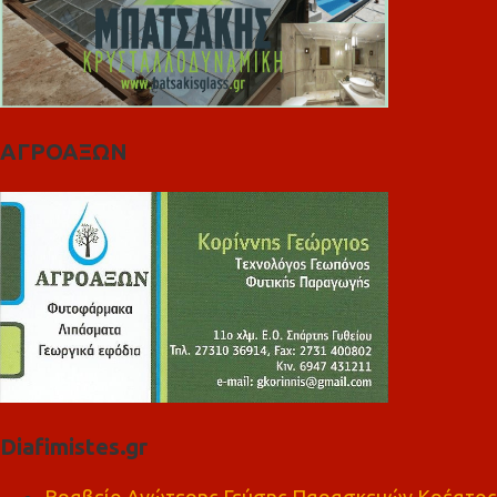
ΑΓΡΟΑΞΩΝ
Diafimistes.gr