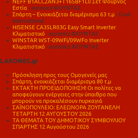
NEFF B1ACC2AN3+T16SBF1L0 Σετ Φούρνος
Εστία
- euronics ΦΟΥΝΤΑΣ
Σπάρτη – Ενοικιάζεται διαμέρισμα 63 τ.μ
- Grad
international
HISENSE CA35LR03G Easy Smart Inverter
Κλιματιστικό
- euronics ΦΟΥΝΤΑΣ
WINSTAR WST-09WFi/09WFo Inverter
Κλιματιστικό
- euronics ΦΟΥΝΤΑΣ
LAKONES.gr
Πρόσκληση προς τους Ομογενείς μας
Σπάρτη, ενοικιάζεται διαμέρισμα 80 τ.μ
ΕΚΤΑΚΤΗ ΠΡΟΕΙΔΟΠΟΙΗΣΗ! Οι πολίτες να
αποφεύγουν ενέργειες στην ύπαιθρο που
μπορούν να προκαλέσουν πυρκαγιά
ΣΑΪΝΟΠΟΥΛΕΙΟ: ΕΛΕΩΝΟΡΑ ΖΟΥΓΑΝΕΛΗ
ΤΕΤΑΡΤΗ 12 ΑΥΓΟΥΣΤΟΥ 2026
ΤΑ ΘΕΜΑΤΑ ΤΟΥ ΔΗΜΟΤΙΚΟΥ ΣΥΜΒΟΥΛΙΟΥ
ΣΠΑΡΤΗΣ 12 Αυγούστου 2026