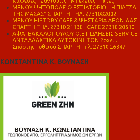
Καφέδες - Σάντουιτς - Μπεκέτες - Πίτες
ΜΕΝΟΥ ΨΗΤΟΠΩΛΕΙΟ ΕΣΤΙΑΤΟΡΙΟ " Η ΠΙΑΤΣΑ
ΤΗΣ ΜΑΣΑΣ" ΣΠΑΡΤΗ ΤΗΛ. 2731082002
ΜΕΝΟΥ HISTORY CAFE & ΨΗΣΤΑΡΙΑ ΛΕΩΝΙΔΑΣ
ΣΠΑΡΤΗ ΤΗΛ. 27310 21138 - CAFE 27310 20510
ΑΦΑΙ ΒΑΚΑΛΟΠΟΥΛΟΥ Ο.Ε ΠΩΛΗΣΕΙΣ SERVICE
ΑΝΤΑΛΛΑΚΤΙΚΑ ΑΥΤΟΚΙΝΗΤΩΝ 2οχλμ.
Σπάρτης Γυθειού ΣΠΑΡΤΗ Τηλ. 27310 26347
ΚΩΝΣΤΑΝΤΙΝΑ Κ. ΒΟΥΝΑΣΗ