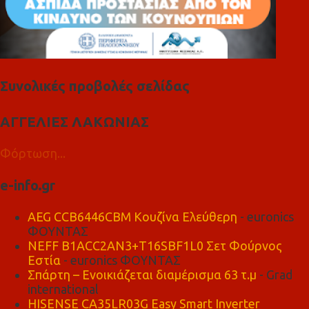
Συνολικές προβολές σελίδας
ΑΓΓΕΛΙΕΣ ΛΑΚΩΝΙΑΣ
Φόρτωση...
e-info.gr
AEG CCB6446CBM Κουζίνα Ελεύθερη
- euronics
ΦΟΥΝΤΑΣ
NEFF B1ACC2AN3+T16SBF1L0 Σετ Φούρνος
Εστία
- euronics ΦΟΥΝΤΑΣ
Σπάρτη – Ενοικιάζεται διαμέρισμα 63 τ.μ
- Grad
international
HISENSE CA35LR03G Easy Smart Inverter