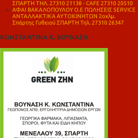
ΣΠΑΡΤΗ ΤΗΛ. 27310 21138 - CAFE 27310 20510
ΑΦΑΙ ΒΑΚΑΛΟΠΟΥΛΟΥ Ο.Ε ΠΩΛΗΣΕΙΣ SERVICE
ΑΝΤΑΛΛΑΚΤΙΚΑ ΑΥΤΟΚΙΝΗΤΩΝ 2οχλμ.
Σπάρτης Γυθειού ΣΠΑΡΤΗ Τηλ. 27310 26347
ΚΩΝΣΤΑΝΤΙΝΑ Κ. ΒΟΥΝΑΣΗ