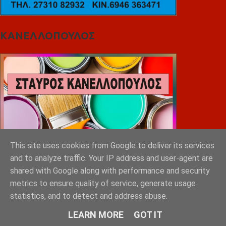
ΚΑΝΕΛΛΟΠΟΥΛΟΣ
This site uses cookies from Google to deliver its services
and to analyze traffic. Your IP address and user-agent are
shared with Google along with performance and security
metrics to ensure quality of service, generate usage
statistics, and to detect and address abuse.
LEARN MORE
GOT IT