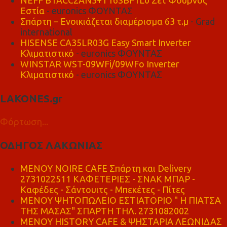
NEFF B1ACC2AN3+T16SBF1L0 Σετ Φούρνος
Εστία
- euronics ΦΟΥΝΤΑΣ
Σπάρτη – Ενοικιάζεται διαμέρισμα 63 τ.μ
- Grad
international
HISENSE CA35LR03G Easy Smart Inverter
Κλιματιστικό
- euronics ΦΟΥΝΤΑΣ
WINSTAR WST-09WFi/09WFo Inverter
Κλιματιστικό
- euronics ΦΟΥΝΤΑΣ
LAKONES.gr
Φόρτωση...
ΟΔΗΓΟΣ ΛΑΚΩΝΙΑΣ
MENOY NOIRE CAFE Σπάρτη και Delivery
2731022511 ΚΑΦΕΤΕΡΙΕΣ - ΣΝΑΚ ΜΠΑΡ -
Καφέδες - Σάντουιτς - Μπεκέτες - Πίτες
ΜΕΝΟΥ ΨΗΤΟΠΩΛΕΙΟ ΕΣΤΙΑΤΟΡΙΟ " Η ΠΙΑΤΣΑ
ΤΗΣ ΜΑΣΑΣ" ΣΠΑΡΤΗ ΤΗΛ. 2731082002
ΜΕΝΟΥ HISTORY CAFE & ΨΗΣΤΑΡΙΑ ΛΕΩΝΙΔΑΣ