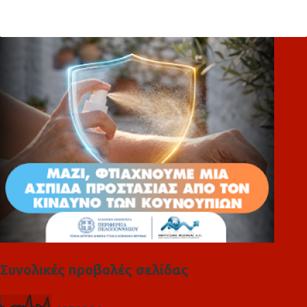
ό
λ
ι
α
Συνολικές προβολές σελίδας