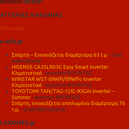
6
8
5
9
2
8
1
ΑΓΓΕΛΙΕΣ ΛΑΚΩΝΙΑΣ
Φόρτωση...
e-info.gr
Σπάρτη – Ενοικιάζεται διαμέρισμα 63 τ.μ
- Grad
international
HISENSE CA35LR03G Easy Smart Inverter
Κλιματιστικό
- euronics ΦΟΥΝΤΑΣ
WINSTAR WST-09WFi/09WFo Inverter
Κλιματιστικό
- euronics ΦΟΥΝΤΑΣ
TOYOTOMI TAN/TAG-12IG IKIGAI Inverter –
Summer
- euronics ΦΟΥΝΤΑΣ
Σπάρτη, ενοικιάζεται επιπλωμένο διαμέρισμα 76
τ.μ,
- Grad international
LAKONES.gr