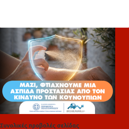
Σ
χ
ό
λ
ι
α
Συνολικές προβολές σελίδας