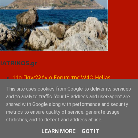
IATRIKOS.gr
11ο Πανελλήνιο Forum της W4O Hellas
50ο Διεθνές Συνέδριο Ηλεκτροκαρδιολογίας
This site uses cookies from Google to deliver its services
Θεσσαλονίκη, 30 Μαΐου – 1 Ιουνίου 2025
Το πιάτο της υγιεινής διατροφής
and to analyze traffic. Your IP address and user-agent are
Χρήση εξωτερικού αυτόματου απινιδωτή
shared with Google along with performance and security
Πώς να σώσεις ένα ΠΑΙΔΙ σε καρδιακή ανακοπή;
metrics to ensure quality of service, generate usage
Paediatric BLS
statistics, and to detect and address abuse.
ΨΗΣΤΑΡΙΑ ΚΑΦΕ ΛΕΩΝΙΔΑΣ ΣΠΑΡΤΗ
LEARN MORE
GOT IT