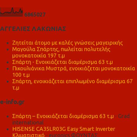
6
8
6
5
0
2
7
ΑΓΓΕΛΙΕΣ ΛΑΚΩΝΙΑΣ
Ζητείται άτομο με καλές γνώσεις μαγειρικής
Μαγούλα Σπάρτης, πωλείται πολυτελής
μονοκατοικία 197 τ.μ
Σπάρτη - Ενοικιάζεται διαμέρισμα 63 τ.μ
Πικουλιάνικα Μυστρά, ενοικιάζεται μονοκατοικία
100 τ.μ
Σπάρτη, ενοικιάζεται επιπλωμένο διαμέρισμα 67
τ.μ
e-info.gr
Σπάρτη – Ενοικιάζεται διαμέρισμα 63 τ.μ
- Grad
international
HISENSE CA35LR03G Easy Smart Inverter
Κλιματιστικό
- euronics ΦΟΥΝΤΑΣ