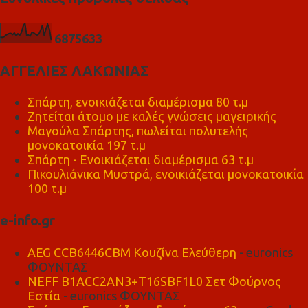
6
8
7
5
6
3
3
ΑΓΓΕΛΙΕΣ ΛΑΚΩΝΙΑΣ
Σπάρτη, ενοικιάζεται διαμέρισμα 80 τ.μ
Ζητείται άτομο με καλές γνώσεις μαγειρικής
Μαγούλα Σπάρτης, πωλείται πολυτελής
μονοκατοικία 197 τ.μ
Σπάρτη - Ενοικιάζεται διαμέρισμα 63 τ.μ
Πικουλιάνικα Μυστρά, ενοικιάζεται μονοκατοικία
100 τ.μ
e-info.gr
AEG CCB6446CBM Κουζίνα Ελεύθερη
- euronics
ΦΟΥΝΤΑΣ
NEFF B1ACC2AN3+T16SBF1L0 Σετ Φούρνος
Εστία
- euronics ΦΟΥΝΤΑΣ