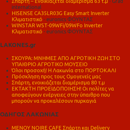
Σπάρτη – Ενοικιάζεται διαμέρισμα 63 τ.μ
- Grad
international
HISENSE CA35LR03G Easy Smart Inverter
Κλιματιστικό
- euronics ΦΟΥΝΤΑΣ
WINSTAR WST-09WFi/09WFo Inverter
Κλιματιστικό
- euronics ΦΟΥΝΤΑΣ
LAKONES.gr
ΣΚΟΥΡΑ: ΜΝΗΜΕΣ ΑΠΟ ΑΓΡΟΤΙΚΗ ΖΩΗ ΣΤΟ
ΥΠΑΙΘΡΙΟ ΑΓΡΟΤΙΚΟ ΜΟΥΣΕΙΟ
Όλοι προσοχή! Η Λακωνία στο ΠΟΡΤΟΚΑΛΙ
Πρόσκληση προς τους Ομογενείς μας
Σπάρτη, ενοικιάζεται διαμέρισμα 80 τ.μ
ΕΚΤΑΚΤΗ ΠΡΟΕΙΔΟΠΟΙΗΣΗ! Οι πολίτες να
αποφεύγουν ενέργειες στην ύπαιθρο που
μπορούν να προκαλέσουν πυρκαγιά
ΟΔΗΓΟΣ ΛΑΚΩΝΙΑΣ
MENOY NOIRE CAFE Σπάρτη και Delivery