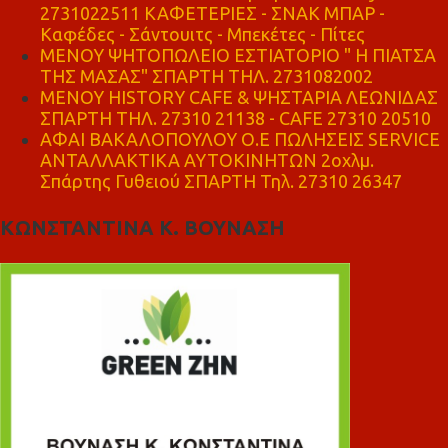
2731022511 ΚΑΦΕΤΕΡΙΕΣ - ΣΝΑΚ ΜΠΑΡ -
Καφέδες - Σάντουιτς - Μπεκέτες - Πίτες
ΜΕΝΟΥ ΨΗΤΟΠΩΛΕΙΟ ΕΣΤΙΑΤΟΡΙΟ " Η ΠΙΑΤΣΑ
ΤΗΣ ΜΑΣΑΣ" ΣΠΑΡΤΗ ΤΗΛ. 2731082002
ΜΕΝΟΥ HISTORY CAFE & ΨΗΣΤΑΡΙΑ ΛΕΩΝΙΔΑΣ
ΣΠΑΡΤΗ ΤΗΛ. 27310 21138 - CAFE 27310 20510
ΑΦΑΙ ΒΑΚΑΛΟΠΟΥΛΟΥ Ο.Ε ΠΩΛΗΣΕΙΣ SERVICE
ΑΝΤΑΛΛΑΚΤΙΚΑ ΑΥΤΟΚΙΝΗΤΩΝ 2οχλμ.
Σπάρτης Γυθειού ΣΠΑΡΤΗ Τηλ. 27310 26347
ΚΩΝΣΤΑΝΤΙΝΑ Κ. ΒΟΥΝΑΣΗ