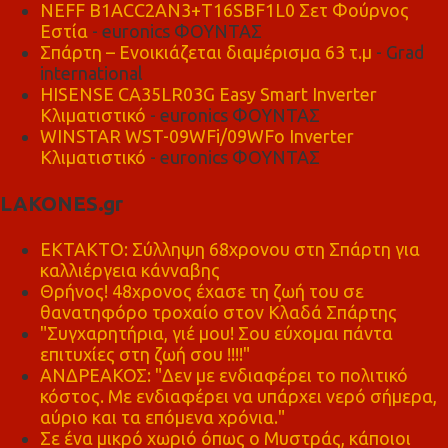
NEFF B1ACC2AN3+T16SBF1L0 Σετ Φούρνος
Εστία
- euronics ΦΟΥΝΤΑΣ
Σπάρτη – Ενοικιάζεται διαμέρισμα 63 τ.μ
- Grad
international
HISENSE CA35LR03G Easy Smart Inverter
Κλιματιστικό
- euronics ΦΟΥΝΤΑΣ
WINSTAR WST-09WFi/09WFo Inverter
Κλιματιστικό
- euronics ΦΟΥΝΤΑΣ
LAKONES.gr
ΕΚΤΑΚΤΟ: Σύλληψη 68χρονου στη Σπάρτη για
καλλιέργεια κάνναβης
Θρήνος! 48χρονος έχασε τη ζωή του σε
θανατηφόρο τροχαίο στον Κλαδά Σπάρτης
"Συγχαρητήρια, γιέ μου! Σου εύχομαι πάντα
επιτυχίες στη ζωή σου !!!!"
ΑΝΔΡΕΑΚΟΣ: "Δεν με ενδιαφέρει το πολιτικό
κόστος. Με ενδιαφέρει να υπάρχει νερό σήμερα,
αύριο και τα επόμενα χρόνια."
Σε ένα μικρό χωριό όπως ο Μυστράς, κάποιοι