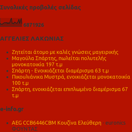
Συνολικές προβολές σελίδας
6
8
7
1
9
2
6
ΑΓΓΕΛΙΕΣ ΛΑΚΩΝΙΑΣ
Ζητείται άτομο με καλές γνώσεις μαγειρικής
Μαγούλα Σπάρτης, πωλείται πολυτελής
μονοκατοικία 197 τ.μ
Σπάρτη - Ενοικιάζεται διαμέρισμα 63 τ.μ
Πικουλιάνικα Μυστρά, ενοικιάζεται μονοκατοικία
100 τ.μ
Σπάρτη, ενοικιάζεται επιπλωμένο διαμέρισμα 67
τ.μ
e-info.gr
AEG CCB6446CBM Κουζίνα Ελεύθερη
- euronics
ΦΟΥΝΤΑΣ